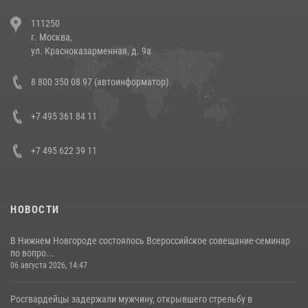
В Челябинске росгвардейцы задержали злоумышленников,
111250
напавших на бригаду скорой помощи (видео)
г. Москва,
14 июля 2026, 12:20
1
ул. Красноказарменная, д. 9а
В Росгвардии прошла военно-научная конференция по обобщению
8 800 350 08 97 (автоинформатор)
боевого опыта
08 июля 2026, 07:01
+7 495 361 84 11
+7 495 622 39 11
НОВОСТИ
В Нижнем Новгороде состоялось Всероссийское совещание-семинар
по вопро...
06 августа 2026, 14:47
Росгвардейцы задержали мужчину, открывшего стрельбу в