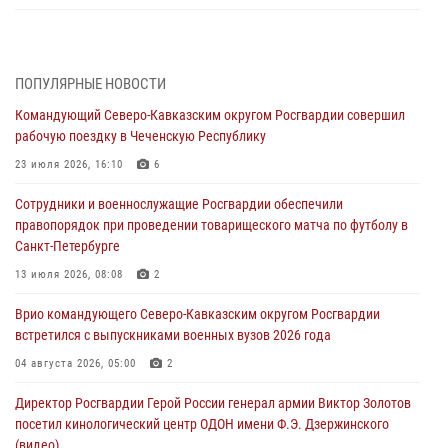
Росгвардейцы задержали мужчину, открывшего стрельбу в
Подмосковье (видео)
06 августа 2026, 12:35
1
ПОПУЛЯРНЫЕ НОВОСТИ
Командующий Северо-Кавказским округом Росгвардии совершил
Росгвардейцы провели выставку вооружения для участников сбора
рабочую поездку в Чеченскую Республику
«Гвардеец» в Пензе (видео)
23 июля 2026, 16:10
6
06 августа 2026, 12:00
2
1
Сотрудники и военнослужащие Росгвардии обеспечили
В Курске росгвардейцы приняли участие в митинге, посвященном
правопорядок при проведении товарищеского матча по футболу в
второй годовщине вторжения ВСУ на территорию области
Санкт-Петербурге
06 августа 2026, 11:56
4
13 июля 2026, 08:08
2
В Санкт-Петербурге наряд Росгвардии задержал правонарушителя,
Врио командующего Северо-Кавказским округом Росгвардии
угрожавшего подростку травматическим пистолетом
встретился с выпускниками военных вузов 2026 года
06 августа 2026, 11:33
1
04 августа 2026, 05:00
2
В Зауралье при содействии СОБР Росгвардии ликвидирована
Директор Росгвардии Герой России генерал армии Виктор Золотов
крупная нарколаборатория
посетил кинологический центр ОДОН имени Ф.Э. Дзержинского
06 августа 2026, 11:27
(видео)