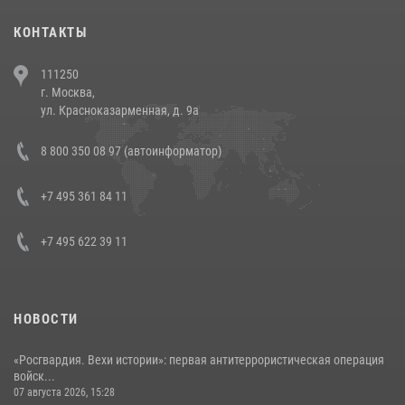
30 июля 2026, 08:00
1
КОНТАКТЫ
В Челябинске росгвардейцы задержали злоумышленников,
111250
напавших на бригаду скорой помощи (видео)
г. Москва,
14 июля 2026, 12:20
1
ул. Красноказарменная, д. 9а
В Росгвардии прошла военно-научная конференция по обобщению
8 800 350 08 97 (автоинформатор)
боевого опыта
08 июля 2026, 07:01
+7 495 361 84 11
+7 495 622 39 11
НОВОСТИ
«Росгвардия. Вехи истории»: первая антитеррористическая операция
войск...
07 августа 2026, 15:28