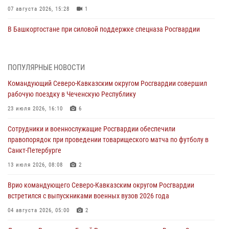
07 августа 2026, 15:28
1
В Башкортостане при силовой поддержке спецназа Росгвардии
пресечена противоправная деятельность, связанная с пропагандой
терроризма (видео)
07 августа 2026, 13:30
1
ПОПУЛЯРНЫЕ НОВОСТИ
Командующий Северо-Кавказским округом Росгвардии совершил
В Югре при содействии спецназа Росгвардии пресечено более 180
рабочую поездку в Чеченскую Республику
нарушений миграционного законодательства
23 июля 2026, 16:10
6
07 августа 2026, 12:54
Сотрудники и военнослужащие Росгвардии обеспечили
Тонувшего ребенка спас росгвардеец в Краснодарском крае
правопорядок при проведении товарищеского матча по футболу в
07 августа 2026, 12:37
Санкт-Петербурге
Юные гости из летних лагерей посетили кинологический центр
13 июля 2026, 08:08
2
Росгвардии (видео)
Врио командующего Северо-Кавказским округом Росгвардии
07 августа 2026, 12:20
3
1
встретился с выпускниками военных вузов 2026 года
Представители ФСБ России по Уральскому округу Росгвардии и
04 августа 2026, 05:00
2
ветераны военной контрразведки почтили память Николая