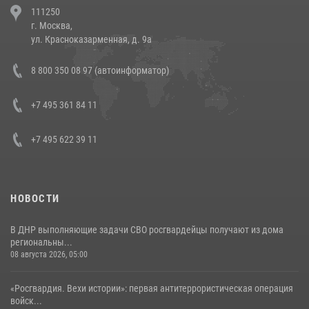
111250
напавших на бригаду скорой помощи (видео)
г. Москва,
14 июля 2026, 12:20
1
ул. Красноказарменная, д. 9а
В Росгвардии прошла военно-научная конференция по обобщению
8 800 350 08 97 (автоинформатор)
боевого опыта
08 июля 2026, 07:01
+7 495 361 84 11
+7 495 622 39 11
НОВОСТИ
В ДНР выполняющие задачи СВО росгвардейцы получают из дома
региональны...
08 августа 2026, 05:00
«Росгвардия. Вехи истории»: первая антитеррористическая операция
войск...