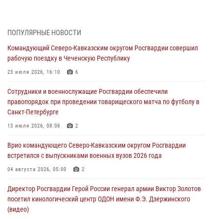
Днем физкультурника
07 августа 2026, 21:01
ПОПУЛЯРНЫЕ НОВОСТИ
«Росгвардия. Вехи истории»: первая антитеррористическая
Командующий Северо-Кавказским округом Росгвардии совершил
операция войск правопорядка
рабочую поездку в Чеченскую Республику
07 августа 2026, 15:28
1
23 июля 2026, 16:10
6
В Башкортостане при силовой поддержке спецназа Росгвардии
Сотрудники и военнослужащие Росгвардии обеспечили
пресечена противоправная деятельность, связанная с пропагандой
правопорядок при проведении товарищеского матча по футболу в
терроризма (видео)
Санкт-Петербурге
07 августа 2026, 13:30
1
13 июля 2026, 08:08
2
В Югре при содействии спецназа Росгвардии пресечено более 180
Врио командующего Северо-Кавказским округом Росгвардии
нарушений миграционного законодательства
встретился с выпускниками военных вузов 2026 года
07 августа 2026, 12:54
04 августа 2026, 05:00
2
Тонувшего ребенка спас росгвардеец в Краснодарском крае
Директор Росгвардии Герой России генерал армии Виктор Золотов
07 августа 2026, 12:37
посетил кинологический центр ОДОН имени Ф.Э. Дзержинского
(видео)