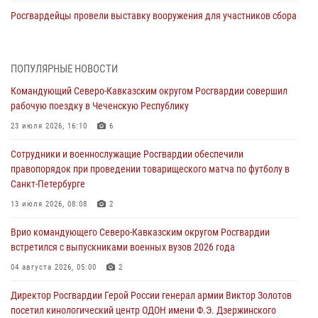
Росгвардейцы провели выставку вооружения для участников сбора
«Гвардеец» в Пензе (видео)
06 августа 2026, 12:00
2
1
ПОПУЛЯРНЫЕ НОВОСТИ
В Курске росгвардейцы приняли участие в митинге, посвященном
Командующий Северо-Кавказским округом Росгвардии совершил
второй годовщине вторжения ВСУ на территорию области
рабочую поездку в Чеченскую Республику
06 августа 2026, 11:56
4
23 июля 2026, 16:10
6
В Санкт-Петербурге наряд Росгвардии задержал правонарушителя,
Сотрудники и военнослужащие Росгвардии обеспечили
угрожавшего подростку травматическим пистолетом
правопорядок при проведении товарищеского матча по футболу в
06 августа 2026, 11:33
1
Санкт-Петербурге
В Зауралье при содействии СОБР Росгвардии ликвидирована
13 июля 2026, 08:08
2
крупная нарколаборатория
Врио командующего Северо-Кавказским округом Росгвардии
06 августа 2026, 11:27
встретился с выпускниками военных вузов 2026 года
В Москве росгвардейцы задержали троих мужчин, устроивших
04 августа 2026, 05:00
2
пьяный дебош в баре (видео)
Директор Росгвардии Герой России генерал армии Виктор Золотов
06 августа 2026, 11:20
1
посетил кинологический центр ОДОН имени Ф.Э. Дзержинского