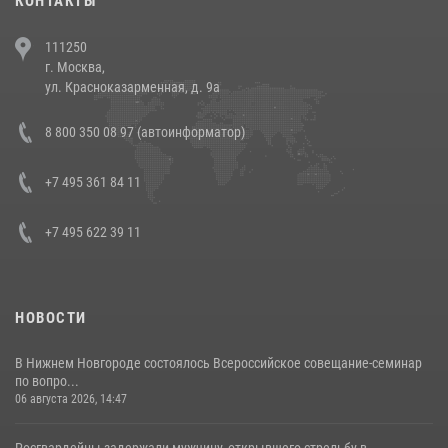
КОНТАКТЫ
В Челябинске росгвардейцы задержали злоумышленников,
111250
напавших на бригаду скорой помощи (видео)
г. Москва,
14 июля 2026, 12:20
1
ул. Красноказарменная, д. 9а
В Росгвардии прошла военно-научная конференция по обобщению
8 800 350 08 97 (автоинформатор)
боевого опыта
08 июля 2026, 07:01
+7 495 361 84 11
+7 495 622 39 11
НОВОСТИ
В Нижнем Новгороде состоялось Всероссийское совещание-семинар
по вопро...
06 августа 2026, 14:47
Росгвардейцы задержали мужчину, открывшего стрельбу в