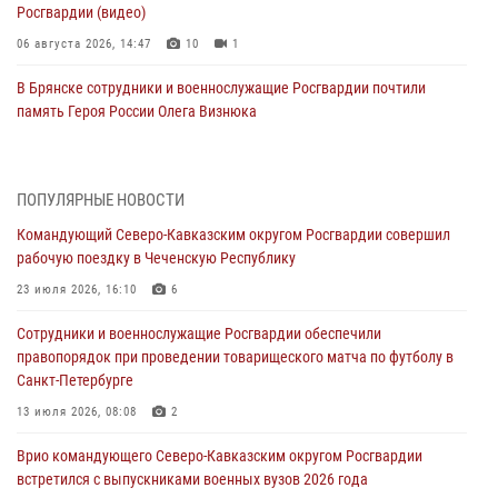
Росгвардии (видео)
06 августа 2026, 14:47
10
1
В Брянске сотрудники и военнослужащие Росгвардии почтили
память Героя России Олега Визнюка
06 августа 2026, 14:36
2
В кинологическом центре Уральского округа Росгвардии почтили
ПОПУЛЯРНЫЕ НОВОСТИ
память товарищей, погибших при исполнении воинского долга
Командующий Северо-Кавказским округом Росгвардии совершил
06 августа 2026, 13:29
5
рабочую поездку в Чеченскую Республику
В Центральном округе Росгвардии прошли мероприятия к
23 июля 2026, 16:10
6
108‑летию генерала армии И.К. Яковлева
Сотрудники и военнослужащие Росгвардии обеспечили
06 августа 2026, 13:24
правопорядок при проведении товарищеского матча по футболу в
Санкт-Петербурге
Росгвардейцы задержали мужчину, открывшего стрельбу в
Подмосковье (видео)
13 июля 2026, 08:08
2
06 августа 2026, 12:35
1
Врио командующего Северо-Кавказским округом Росгвардии
встретился с выпускниками военных вузов 2026 года
Росгвардейцы провели выставку вооружения для участников сбора