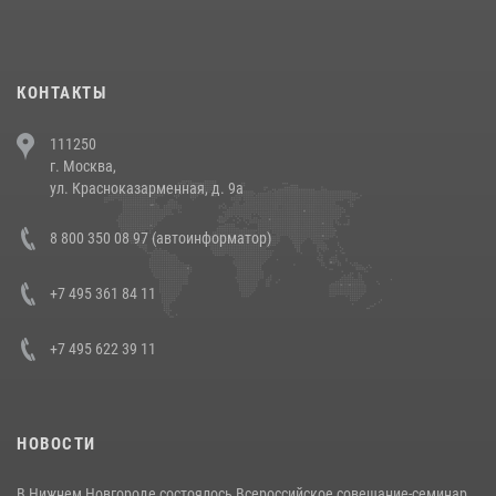
При силовой поддержке СОБР Росгвардии в Иркутской области
повели рейды по соблюдению миграционного законодательства
(видео)
30 июля 2026, 08:00
1
КОНТАКТЫ
В Челябинске росгвардейцы задержали злоумышленников,
111250
напавших на бригаду скорой помощи (видео)
г. Москва,
14 июля 2026, 12:20
1
ул. Красноказарменная, д. 9а
В Росгвардии прошла военно-научная конференция по обобщению
8 800 350 08 97 (автоинформатор)
боевого опыта
08 июля 2026, 07:01
+7 495 361 84 11
+7 495 622 39 11
НОВОСТИ
В Нижнем Новгороде состоялось Всероссийское совещание-семинар