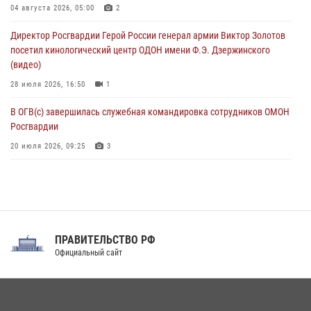
«Гвардеец» в Пензе (видео)
04 августа 2026, 05:00
2
06 августа 2026, 12:00
2
1
Директор Росгвардии Герой России генерал армии Виктор Золотов
посетил кинологический центр ОДОН имени Ф.Э. Дзержинского
В Курске росгвардейцы приняли участие в митинге, посвященном
(видео)
второй годовщине вторжения ВСУ на территорию области
28 июля 2026, 16:50
1
06 августа 2026, 11:56
4
В ОГВ(с) завершилась служебная командировка сотрудников ОМОН
Росгвардии
20 июля 2026, 09:25
3
Директор Росгвардии Герой России генерал армии Виктор Золотов
поздравил специалистов подразделений тыла с профессиональным
праздником
31 июля 2026, 21:01
ПРАВИТЕЛЬСТВО РФ
Праздник «Один день с Росгвардией» к 105-летию Центрального
Официальный сайт
округа прошел на Поклонной горе
18 июля 2026, 13:43
15
1