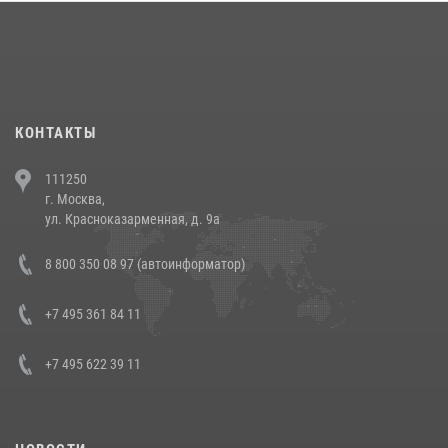
18 июля 2026, 13:43
15
1
При силовой поддержке СОБР Росгвардии в Иркутской области
повели рейды по соблюдению миграционного законодательства
(видео)
30 июля 2026, 08:00
1
КОНТАКТЫ
В Челябинске росгвардейцы задержали злоумышленников,
111250
напавших на бригаду скорой помощи (видео)
г. Москва,
14 июля 2026, 12:20
1
ул. Красноказарменная, д. 9а
В Росгвардии прошла военно-научная конференция по обобщению
8 800 350 08 97 (автоинформатор)
боевого опыта
08 июля 2026, 07:01
+7 495 361 84 11
+7 495 622 39 11