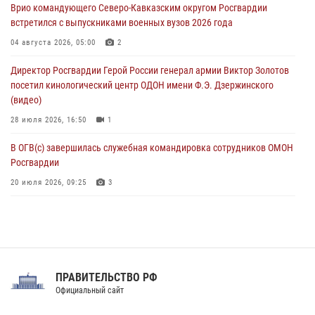
Врио командующего Северо-Кавказским округом Росгвардии
06 августа 2026, 10:30
3
встретился с выпускниками военных вузов 2026 года
Охрану общественного порядка и безопасность на футбольном
04 августа 2026, 05:00
2
матче в Москве обеспечила Росгвардия (видео)
Директор Росгвардии Герой России генерал армии Виктор Золотов
06 августа 2026, 10:13
1
посетил кинологический центр ОДОН имени Ф.Э. Дзержинского
(видео)
28 июля 2026, 16:50
1
В ОГВ(с) завершилась служебная командировка сотрудников ОМОН
Росгвардии
20 июля 2026, 09:25
3
Директор Росгвардии Герой России генерал армии Виктор Золотов
поздравил специалистов подразделений тыла с профессиональным
праздником
31 июля 2026, 21:01
ПРАВИТЕЛЬСТВО РФ
Праздник «Один день с Росгвардией» к 105-летию Центрального
Официальный сайт
округа прошел на Поклонной горе