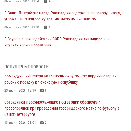
06 августа 2026, 11:56
4
В Санкт-Петербурге наряд Росгвардии задержал правонарушителя,
угрожавшего подростку травматическим пистолетом
06 августа 2026, 11:33
1
В Зауралье при содействии СОБР Росгвардии ликвидирована
крупная нарколаборатория
06 августа 2026, 11:27
В Москве росгвардейцы задержали троих мужчин, устроивших
ПОПУЛЯРНЫЕ НОВОСТИ
пьяный дебош в баре (видео)
Командующий Северо-Кавказским округом Росгвардии совершил
06 августа 2026, 11:20
1
рабочую поездку в Чеченскую Республику
Взрывотехники Росгвардии на Ставрополье обезвредили снаряд
23 июля 2026, 16:10
6
времен Великой Отечественной войны
Сотрудники и военнослужащие Росгвардии обеспечили
06 августа 2026, 11:15
правопорядок при проведении товарищеского матча по футболу в
Санкт-Петербурге
Подвиги героев‑росгвардейцев увековечили в новой музейной
экспозиции белгородского музея‑диорамы «Курская битва.
13 июля 2026, 08:08
2
Белгородское направление»