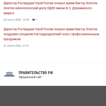
Директор Росгвардии Герой России генерал армии Виктор Золотов
08 августа 2026, 06:15
9
1
посетил кинологический центр ОДОН имени Ф.Э. Дзержинского
(видео)
28 июля 2026, 16:50
1
Директор Росгвардии Герой России генерал армии Виктор Золотов
поздравил специалистов подразделений тыла с профессиональным
праздником
31 июля 2026, 21:01
В ОГВ(с) завершилась служебная командировка сотрудников ОМОН
Росгвардии
20 июля 2026, 09:25
3
ПРАВИТЕЛЬСТВО РФ
Праздник «Один день с Росгвардией» к 105-летию Центрального
Официальный сайт
округа прошел на Поклонной горе
18 июля 2026, 13:43
15
1
При силовой поддержке СОБР Росгвардии в Иркутской области
повели рейды по соблюдению миграционного законодательства