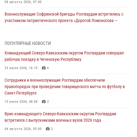
08 августа 2026, 07:00
Военнослужащие Софринской бригады Росгвардии встретились с
участником патриотического проекта «Дорогой Ломоносова —
дорогой к Победе в СВО» (видео)
08 августа 2026, 07:00
2
1
ПОПУЛЯРНЫЕ НОВОСТИ
В Кабардино-Балкарии сотрудники Росгвардии провели турнир по
Командующий Северо-Кавказским округом Росгвардии совершил
настольному теннису ко Дню физкультурника
рабочую поездку в Чеченскую Республику
08 августа 2026, 07:00
23 июля 2026, 16:10
6
ОМОН «Ойрат» Управления Росгвардии по Республике Калмыкия
Сотрудники и военнослужащие Росгвардии обеспечили
исполнилось 20 лет
правопорядок при проведении товарищеского матча по футболу в
08 августа 2026, 07:00
Санкт-Петербурге
В Москве росгвардейцы оказали помощь медикам и девушке с
13 июля 2026, 08:08
2
ограниченными возможностями здоровья (видео)
Врио командующего Северо-Кавказским округом Росгвардии
08 августа 2026, 06:32
1
встретился с выпускниками военных вузов 2026 года
Спецназ Росгвардии в Марий Эл почтил память товарища на
04 августа 2026, 05:00
2
тактическом турнире (видео)