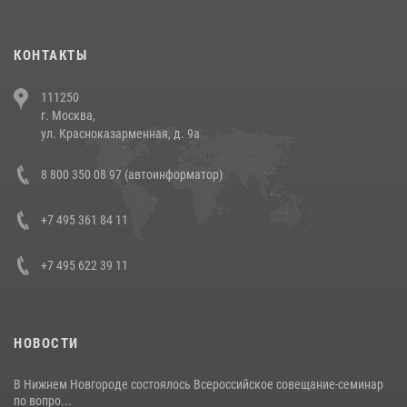
(видео)
30 июля 2026, 08:00
1
КОНТАКТЫ
В Челябинске росгвардейцы задержали злоумышленников,
111250
напавших на бригаду скорой помощи (видео)
г. Москва,
14 июля 2026, 12:20
1
ул. Красноказарменная, д. 9а
В Росгвардии прошла военно-научная конференция по обобщению
8 800 350 08 97 (автоинформатор)
боевого опыта
08 июля 2026, 07:01
+7 495 361 84 11
+7 495 622 39 11
НОВОСТИ
В Нижнем Новгороде состоялось Всероссийское совещание-семинар
по вопро...