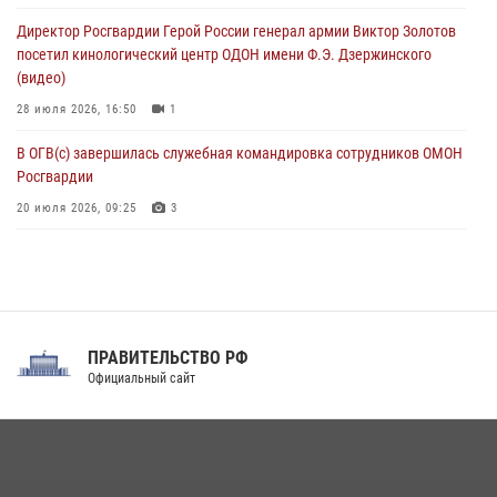
Директор Росгвардии Герой России генерал армии Виктор Золотов
В Санкт-Петербурге наряд Росгвардии задержал правонарушителя,
посетил кинологический центр ОДОН имени Ф.Э. Дзержинского
угрожавшего подростку травматическим пистолетом
(видео)
06 августа 2026, 11:33
1
28 июля 2026, 16:50
1
В ОГВ(с) завершилась служебная командировка сотрудников ОМОН
Росгвардии
20 июля 2026, 09:25
3
Директор Росгвардии Герой России генерал армии Виктор Золотов
поздравил специалистов подразделений тыла с профессиональным
праздником
31 июля 2026, 21:01
ПРАВИТЕЛЬСТВО РФ
Праздник «Один день с Росгвардией» к 105-летию Центрального
Официальный сайт
округа прошел на Поклонной горе
18 июля 2026, 13:43
15
1
При силовой поддержке СОБР Росгвардии в Иркутской области
повели рейды по соблюдению миграционного законодательства