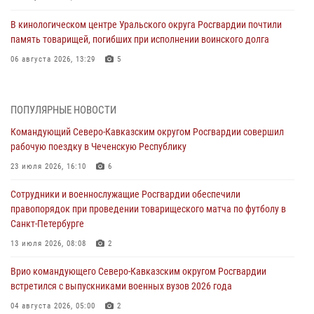
В кинологическом центре Уральского округа Росгвардии почтили
память товарищей, погибших при исполнении воинского долга
06 августа 2026, 13:29
5
В Центральном округе Росгвардии прошли мероприятия к
108‑летию генерала армии И.К. Яковлева
ПОПУЛЯРНЫЕ НОВОСТИ
06 августа 2026, 13:24
Командующий Северо-Кавказским округом Росгвардии совершил
рабочую поездку в Чеченскую Республику
Росгвардейцы задержали мужчину, открывшего стрельбу в
Подмосковье (видео)
23 июля 2026, 16:10
6
06 августа 2026, 12:35
1
Сотрудники и военнослужащие Росгвардии обеспечили
правопорядок при проведении товарищеского матча по футболу в
Росгвардейцы провели выставку вооружения для участников сбора
Санкт-Петербурге
«Гвардеец» в Пензе (видео)
13 июля 2026, 08:08
2
06 августа 2026, 12:00
2
1
Врио командующего Северо-Кавказским округом Росгвардии
В Курске росгвардейцы приняли участие в митинге, посвященном
встретился с выпускниками военных вузов 2026 года
второй годовщине вторжения ВСУ на территорию области
04 августа 2026, 05:00
2
06 августа 2026, 11:56
4