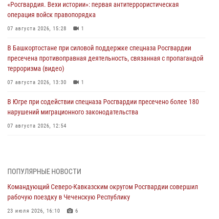
«Росгвардия. Вехи истории»: первая антитеррористическая
операция войск правопорядка
07 августа 2026, 15:28
1
В Башкортостане при силовой поддержке спецназа Росгвардии
пресечена противоправная деятельность, связанная с пропагандой
терроризма (видео)
07 августа 2026, 13:30
1
В Югре при содействии спецназа Росгвардии пресечено более 180
нарушений миграционного законодательства
07 августа 2026, 12:54
Тонувшего ребенка спас росгвардеец в Краснодарском крае
07 августа 2026, 12:37
ПОПУЛЯРНЫЕ НОВОСТИ
Юные гости из летних лагерей посетили кинологический центр
Командующий Северо-Кавказским округом Росгвардии совершил
Росгвардии (видео)
рабочую поездку в Чеченскую Республику
07 августа 2026, 12:20
3
1
23 июля 2026, 16:10
6