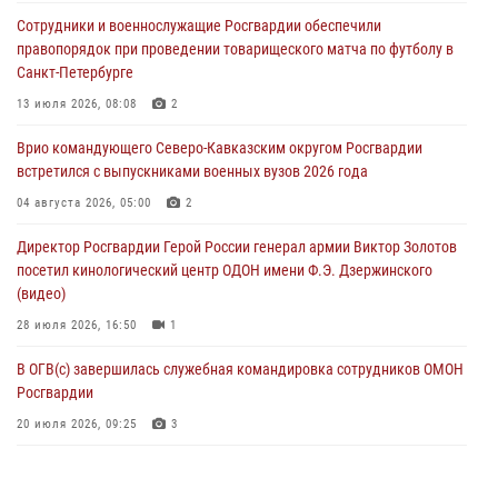
Представители ФСБ России по Уральскому округу Росгвардии и
Сотрудники и военнослужащие Росгвардии обеспечили
ветераны военной контрразведки почтили память Николая
правопорядок при проведении товарищеского матча по футболу в
Кузнецова
Санкт-Петербурге
07 августа 2026, 12:00
4
13 июля 2026, 08:08
2
Ветеран войск правопорядка генерал-майор Иван Пияшев – герой
Врио командующего Северо-Кавказским округом Росгвардии
выпуска «Легенды армии с Александром Маршалом»
встретился с выпускниками военных вузов 2026 года
07 августа 2026, 12:00
04 августа 2026, 05:00
2
Росгвардейцы пресекли попытку руферов подняться на крышу
Директор Росгвардии Герой России генерал армии Виктор Золотов
Смольного собора в Санкт-Петербурге (видео)
посетил кинологический центр ОДОН имени Ф.Э. Дзержинского
07 августа 2026, 11:34
3
1
(видео)
28 июля 2026, 16:50
1
В ОГВ(с) завершилась служебная командировка сотрудников ОМОН
Росгвардии
20 июля 2026, 09:25
3
Директор Росгвардии Герой России генерал армии Виктор Золотов
поздравил специалистов подразделений тыла с профессиональным