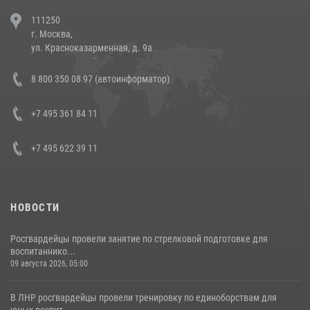
В Челябинске росгвардейцы задержали злоумышленников,
111250
напавших на бригаду скорой помощи (видео)
г. Москва,
14 июля 2026, 12:20
1
ул. Красноказарменная, д. 9а
Состоялась рабочая встреча директора Росгвардии Героя России
8 800 350 08 97 (автоинформатор)
генерала армии Виктора Золотова с заместителем полномочного
представителя Президента Российской Федерации в Северо-
Кавказском федеральном округе Виталием Кузнецовым
+7 495 361 84 11
30 июля 2026, 15:35
4
+7 495 622 39 11
НОВОСТИ
Росгвардейцы провели занятие по стрелковой подготовке для
воспитаннико...
09 августа 2026, 05:00
В ЛНР росгвардейцы провели тренировку по единоборствам для