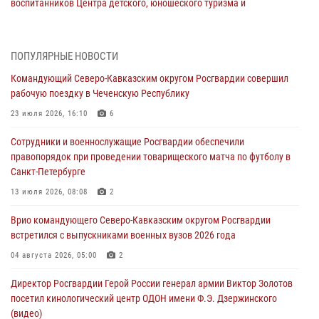
воспитанников Центра детского, юношеского туризма и
краеведения Луганской Народной Республики
09 августа 2026, 05:00
ПОПУЛЯРНЫЕ НОВОСТИ
Всероссийская ведомственная акции «Каникулы с Росгвардией
Командующий Северо-Кавказским округом Росгвардии совершил
проходит в Сибири
рабочую поездку в Чеченскую Республику
09 августа 2026, 04:00
5
23 июля 2026, 16:10
6
Росгвардейцы провели патриотическое занятие для детей на
Сотрудники и военнослужащие Росгвардии обеспечили
Поклонной горе в Москве (видео)
правопорядок при проведении товарищеского матча по футболу в
08 августа 2026, 14:10
3
1
Санкт-Петербурге
В ЛНР росгвардейцы провели тренировку по единоборствам для
13 июля 2026, 08:08
2
юных воспитанников спортивной школы
Врио командующего Северо-Кавказским округом Росгвардии
08 августа 2026, 13:00
1
встретился с выпускниками военных вузов 2026 года
Сотрудники Росгвардии присоединились к утренней разминке у
04 августа 2026, 05:00
2
стен музея истории космонавтики в Калуге
Директор Росгвардии Герой России генерал армии Виктор Золотов
08 августа 2026, 09:29
2
посетил кинологический центр ОДОН имени Ф.Э. Дзержинского
(видео)