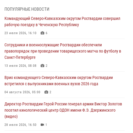
В Ульяновске росгвардейцы присоединились к донорской акции
(видео)
ПОПУЛЯРНЫЕ НОВОСТИ
09 августа 2026, 06:15
2
1
Командующий Северо-Кавказским округом Росгвардии совершил
рабочую поездку в Чеченскую Республику
Росгвардейцы провели занятие по стрелковой подготовке для
воспитанников Центра детского, юношеского туризма и
23 июля 2026, 16:10
6
краеведения Луганской Народной Республики
Сотрудники и военнослужащие Росгвардии обеспечили
09 августа 2026, 05:00
правопорядок при проведении товарищеского матча по футболу в
Санкт-Петербурге
В регионах Урала бойцам Росгвардии в зону СВО передали свежие
тиражи газет
13 июля 2026, 08:08
2
09 августа 2026, 05:00
Врио командующего Северо-Кавказским округом Росгвардии
встретился с выпускниками военных вузов 2026 года
Всероссийская ведомственная акции «Каникулы с Росгвардией
проходит в Сибири
04 августа 2026, 05:00
2
09 августа 2026, 04:00
5
Директор Росгвардии Герой России генерал армии Виктор Золотов
посетил кинологический центр ОДОН имени Ф.Э. Дзержинского
(видео)
28 июля 2026, 16:50
1