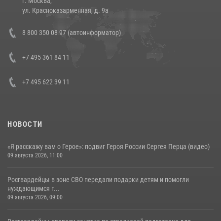
г. Москва,
14 июля 2026, 12:20
1
ул. Красноказарменная, д. 9а
Состоялась рабочая встреча директора Росгвардии Героя России
8 800 350 08 97 (автоинформатор)
генерала армии Виктора Золотова с заместителем полномочного
представителя Президента Российской Федерации в Северо-
Кавказском федеральном округе Виталием Кузнецовым
+7 495 361 84 11
30 июля 2026, 15:35
4
+7 495 622 39 11
НОВОСТИ
«Я расскажу вам о Герое»: подвиг Героя России Сергея Перца (видео)
09 августа 2026, 11:00
Росгвардейцы в зоне СВО передали подарки детям и помогли
нуждающимся г...
09 августа 2026, 09:00