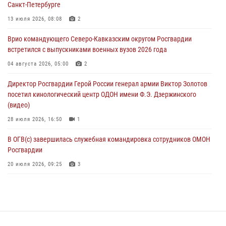
Санкт-Петербурге
В Северо-Западном округе Росгвардии продолжаются мероприятия
13 июля 2026, 08:08
2
в честь юбилея ведомства
Врио командующего Северо-Кавказским округом Росгвардии
08 августа 2026, 09:03
1
встретился с выпускниками военных вузов 2026 года
Росгвардейцы в ЛНР совершенствуют навыки тактической
04 августа 2026, 05:00
2
медицины с учетом опыта СВО
Директор Росгвардии Герой России генерал армии Виктор Золотов
08 августа 2026, 09:00
2
посетил кинологический центр ОДОН имени Ф.Э. Дзержинского
(видео)
28 июля 2026, 16:50
1
В ОГВ(с) завершилась служебная командировка сотрудников ОМОН
Росгвардии
20 июля 2026, 09:25
3
Директор Росгвардии Герой России генерал армии Виктор Золотов
поздравил специалистов подразделений тыла с профессиональным
праздником
31 июля 2026, 21:01