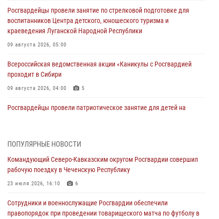
Росгвардейцы провели занятие по стрелковой подготовке для
воспитанников Центра детского, юношеского туризма и
краеведения Луганской Народной Республики
09 августа 2026, 05:00
Всероссийская ведомственная акции «Каникулы с Росгвардией
проходит в Сибири
09 августа 2026, 04:00
5
Росгвардейцы провели патриотическое занятие для детей на
Поклонной горе в Москве (видео)
08 августа 2026, 14:10
3
1
ПОПУЛЯРНЫЕ НОВОСТИ
В ЛНР росгвардейцы провели тренировку по единоборствам для
Командующий Северо-Кавказским округом Росгвардии совершил
юных воспитанников спортивной школы
рабочую поездку в Чеченскую Республику
08 августа 2026, 13:00
1
23 июля 2026, 16:10
6
Сотрудники Росгвардии присоединились к утренней разминке у
Сотрудники и военнослужащие Росгвардии обеспечили
стен музея истории космонавтики в Калуге
правопорядок при проведении товарищеского матча по футболу в
08 августа 2026, 09:29
2