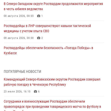
В Северо-Западном округе Росгвардии продолжаются мероприятия
в честь юбилея ведомства
08 августа 2026, 09:03
1
Росгвардейцы в ЛНР совершенствуют навыки тактической
медицины с учетом опыта СВО
08 августа 2026, 09:00
2
Росгвардейцы обеспечили безопасность «Поезда Победы» в
Кузбассе
08 августа 2026, 07:00
ОМОН «Ойрат» Управления Росгвардии по Республике Калмыкия
ПОПУЛЯРНЫЕ НОВОСТИ
исполнилось 20 лет
Командующий Северо-Кавказским округом Росгвардии совершил
08 августа 2026, 07:00
рабочую поездку в Чеченскую Республику
В Кабардино-Балкарии сотрудники Росгвардии провели турнир по
23 июля 2026, 16:10
6
настольному теннису ко Дню физкультурника
Сотрудники и военнослужащие Росгвардии обеспечили
08 августа 2026, 07:00
правопорядок при проведении товарищеского матча по футболу в