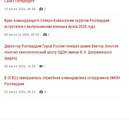
Санкт-Петербурге
Военнослужащие Софринской бригады Росгвардии встретились с
участником патриотического проекта «Дорогой Ломоносова —
13 июля 2026, 08:08
2
дорогой к Победе в СВО» (видео)
Врио командующего Северо-Кавказским округом Росгвардии
08 августа 2026, 07:00
2
1
встретился с выпускниками военных вузов 2026 года
В Москве росгвардейцы оказали помощь медикам и девушке с
04 августа 2026, 05:00
2
ограниченными возможностями здоровья (видео)
Директор Росгвардии Герой России генерал армии Виктор Золотов
08 августа 2026, 06:32
1
посетил кинологический центр ОДОН имени Ф.Э. Дзержинского
(видео)
28 июля 2026, 16:50
1
В ОГВ(с) завершилась служебная командировка сотрудников ОМОН
Росгвардии
20 июля 2026, 09:25
3
Директор Росгвардии Герой России генерал армии Виктор Золотов
поздравил специалистов подразделений тыла с профессиональным
праздником
31 июля 2026, 21:01