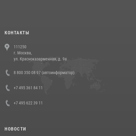
При силовой поддержке СОБР Росгвардии в Иркутской области
повели рейды по соблюдению миграционного законодательства
(видео)
30 июля 2026, 08:00
1
КОНТАКТЫ
В Челябинске росгвардейцы задержали злоумышленников,
111250
напавших на бригаду скорой помощи (видео)
г. Москва,
14 июля 2026, 12:20
1
ул. Красноказарменная, д. 9а
В Росгвардии прошла военно-научная конференция по обобщению
8 800 350 08 97 (автоинформатор)
боевого опыта
08 июля 2026, 07:01
+7 495 361 84 11
+7 495 622 39 11
НОВОСТИ