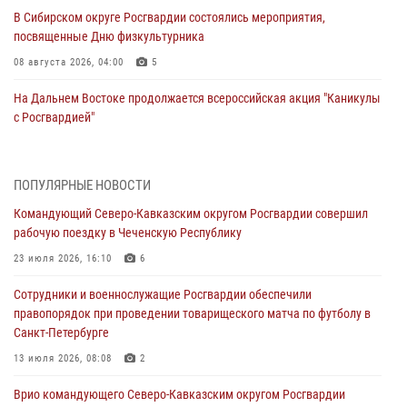
В Сибирском округе Росгвардии состоялись мероприятия,
посвященные Дню физкультурника
08 августа 2026, 04:00
5
На Дальнем Востоке продолжается всероссийская акция "Каникулы
с Росгвардией"
08 августа 2026, 00:00
3
Заместитель директора Росгвардии генерал-полковник Владислав
ПОПУЛЯРНЫЕ НОВОСТИ
Ершов поздравил военнослужащих и сотрудников ведомства с
Командующий Северо-Кавказским округом Росгвардии совершил
Днем физкультурника
рабочую поездку в Чеченскую Республику
07 августа 2026, 21:01
23 июля 2026, 16:10
6
«Росгвардия. Вехи истории»: первая антитеррористическая
Сотрудники и военнослужащие Росгвардии обеспечили
операция войск правопорядка
правопорядок при проведении товарищеского матча по футболу в
07 августа 2026, 15:28
1
Санкт-Петербурге
В Башкортостане при силовой поддержке спецназа Росгвардии
13 июля 2026, 08:08
2
пресечена противоправная деятельность, связанная с пропагандой
Врио командующего Северо-Кавказским округом Росгвардии
терроризма (видео)