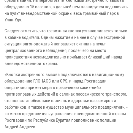
срабатывания.
На первом этапе кнопками экстренного вызова
оборудовано 15 вагонов, в дальнейшем планируется подключить
на пульт вневедомственной охраны весь трамвайный парк в
Улан-Удэ.
Следует отметить, что тревожная кнопка устанавливается только
в кабине водителя. Одним нажатием на неё в случае экстренной
ситуации вагоновожатый направляет сигнал на пульт
централизованного наблюдения, после чего
на место
происшествия
незамедлительно прибывает
ближайший наряд
вневедомственной охраны.
«
Кнопки экстренного вызова подключаются к навигационному
оборудованию ГЛОНАСС или GPS, и наряд Росгвардии
оперативно примет меры к пресечению каких-либо
противоправных действий в салонах пассажирского транспорта,
что позволит обезопасить жизнь и здоровье пассажиров и
работников, а также имущество муниципального предприятия
»
,
–
отметил представитель управления
вневедомственной охраны
Росгвардии по Республике Бурятия
подполковник полиции
Андрей Андреев.