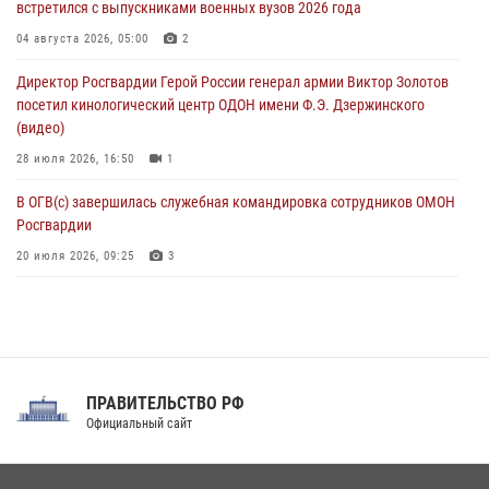
встретился с выпускниками военных вузов 2026 года
07 августа 2026, 13:30
1
04 августа 2026, 05:00
2
В Югре при содействии спецназа Росгвардии пресечено более 180
Директор Росгвардии Герой России генерал армии Виктор Золотов
нарушений миграционного законодательства
посетил кинологический центр ОДОН имени Ф.Э. Дзержинского
07 августа 2026, 12:54
(видео)
28 июля 2026, 16:50
1
В ОГВ(с) завершилась служебная командировка сотрудников ОМОН
Росгвардии
20 июля 2026, 09:25
3
Директор Росгвардии Герой России генерал армии Виктор Золотов
поздравил специалистов подразделений тыла с профессиональным
праздником
31 июля 2026, 21:01
ПРАВИТЕЛЬСТВО РФ
Праздник «Один день с Росгвардией» к 105-летию Центрального
Официальный сайт
округа прошел на Поклонной горе
18 июля 2026, 13:43
15
1