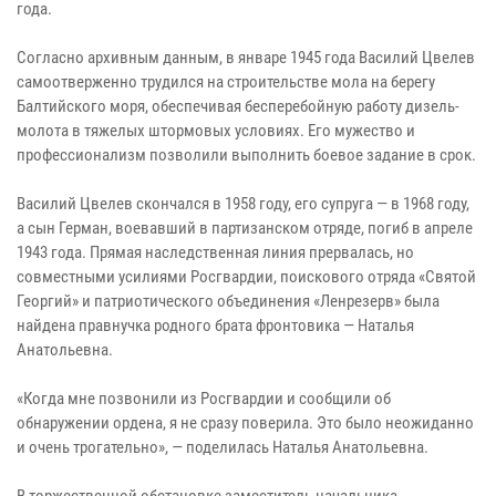
года.
Согласно архивным данным, в январе 1945 года Василий Цвелев
самоотверженно трудился на строительстве мола на берегу
Балтийского моря, обеспечивая бесперебойную работу дизель-
молота в тяжелых штормовых условиях. Его мужество и
профессионализм позволили выполнить боевое задание в срок.
Василий Цвелев скончался в 1958 году, его супруга — в 1968 году,
а сын Герман, воевавший в партизанском отряде, погиб в апреле
1943 года. Прямая наследственная линия прервалась, но
совместными усилиями Росгвардии, поискового отряда «Святой
Георгий» и патриотического объединения «Ленрезерв» была
найдена правнучка родного брата фронтовика — Наталья
Анатольевна.
«Когда мне позвонили из Росгвардии и сообщили об
обнаружении ордена, я не сразу поверила. Это было неожиданно
и очень трогательно», — поделилась Наталья Анатольевна.
В торжественной обстановке заместитель начальника