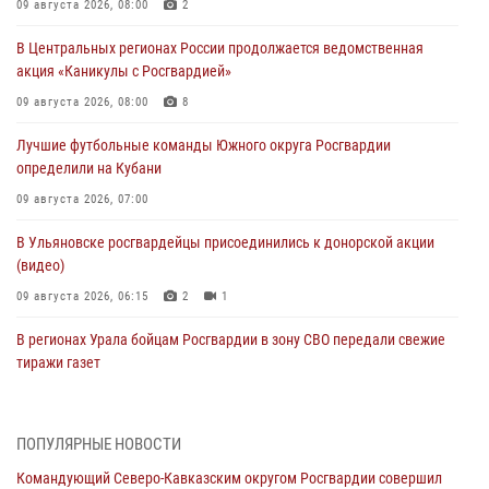
09 августа 2026, 08:00
2
В Центральных регионах России продолжается ведомственная
акция «Каникулы с Росгвардией»
09 августа 2026, 08:00
8
Лучшие футбольные команды Южного округа Росгвардии
определили на Кубани
09 августа 2026, 07:00
В Ульяновске росгвардейцы присоединились к донорской акции
(видео)
09 августа 2026, 06:15
2
1
В регионах Урала бойцам Росгвардии в зону СВО передали свежие
тиражи газет
09 августа 2026, 05:00
Росгвардейцы провели занятие по стрелковой подготовке для
ПОПУЛЯРНЫЕ НОВОСТИ
воспитанников Центра детского, юношеского туризма и
Командующий Северо-Кавказским округом Росгвардии совершил
краеведения Луганской Народной Республики