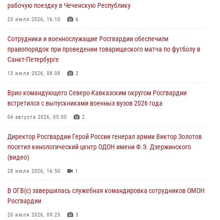
рабочую поездку в Чеченскую Республику
09 августа 2026, 05:00
23 июля 2026, 16:10
6
Всероссийская ведомственная акции «Каникулы с Росгвардией
Сотрудники и военнослужащие Росгвардии обеспечили
проходит в Сибири
правопорядок при проведении товарищеского матча по футболу в
09 августа 2026, 04:00
5
Санкт-Петербурге
Росгвардейцы провели патриотическое занятие для детей на
13 июля 2026, 08:08
2
Поклонной горе в Москве (видео)
Врио командующего Северо-Кавказским округом Росгвардии
08 августа 2026, 14:10
3
1
встретился с выпускниками военных вузов 2026 года
В ЛНР росгвардейцы провели тренировку по единоборствам для
04 августа 2026, 05:00
2
юных воспитанников спортивной школы
Директор Росгвардии Герой России генерал армии Виктор Золотов
08 августа 2026, 13:00
1
посетил кинологический центр ОДОН имени Ф.Э. Дзержинского
(видео)
28 июля 2026, 16:50
1
В ОГВ(с) завершилась служебная командировка сотрудников ОМОН
Росгвардии
20 июля 2026, 09:25
3