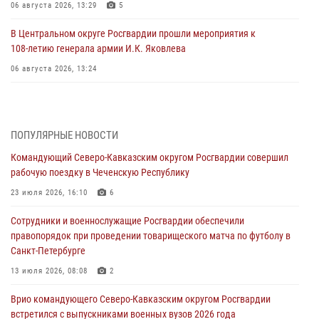
06 августа 2026, 13:29
5
В Центральном округе Росгвардии прошли мероприятия к
108‑летию генерала армии И.К. Яковлева
06 августа 2026, 13:24
Росгвардейцы задержали мужчину, открывшего стрельбу в
Подмосковье (видео)
06 августа 2026, 12:35
1
ПОПУЛЯРНЫЕ НОВОСТИ
Командующий Северо-Кавказским округом Росгвардии совершил
Росгвардейцы провели выставку вооружения для участников сбора
рабочую поездку в Чеченскую Республику
«Гвардеец» в Пензе (видео)
23 июля 2026, 16:10
6
06 августа 2026, 12:00
2
1
Сотрудники и военнослужащие Росгвардии обеспечили
В Курске росгвардейцы приняли участие в митинге, посвященном
правопорядок при проведении товарищеского матча по футболу в
второй годовщине вторжения ВСУ на территорию области
Санкт-Петербурге
06 августа 2026, 11:56
4
13 июля 2026, 08:08
2
В Санкт-Петербурге наряд Росгвардии задержал правонарушителя,
Врио командующего Северо-Кавказским округом Росгвардии
угрожавшего подростку травматическим пистолетом
встретился с выпускниками военных вузов 2026 года