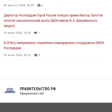
06 августа 2026, 11:33
1
04 августа 2026, 05:00
2
В Зауралье при содействии СОБР Росгвардии ликвидирована
Директор Росгвардии Герой России генерал армии Виктор Золотов
крупная нарколаборатория
посетил кинологический центр ОДОН имени Ф.Э. Дзержинского
06 августа 2026, 11:27
(видео)
28 июля 2026, 16:50
1
В ОГВ(с) завершилась служебная командировка сотрудников ОМОН
Росгвардии
20 июля 2026, 09:25
3
Директор Росгвардии Герой России генерал армии Виктор Золотов
поздравил специалистов подразделений тыла с профессиональным
праздником
31 июля 2026, 21:01
ПРАВИТЕЛЬСТВО РФ
Праздник «Один день с Росгвардией» к 105-летию Центрального
Официальный сайт
округа прошел на Поклонной горе
18 июля 2026, 13:43
15
1