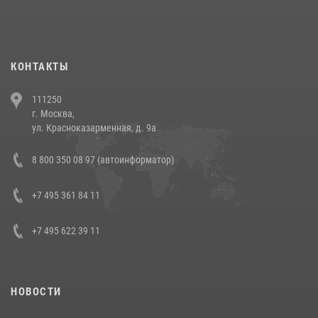
При силовой поддержке СОБР Росгвардии в Иркутской области
повели рейды по соблюдению миграционного законодательства
(видео)
30 июля 2026, 08:00
1
КОНТАКТЫ
В Челябинске росгвардейцы задержали злоумышленников,
111250
напавших на бригаду скорой помощи (видео)
г. Москва,
14 июля 2026, 12:20
1
ул. Красноказарменная, д. 9а
В Росгвардии прошла военно-научная конференция по обобщению
8 800 350 08 97 (автоинформатор)
боевого опыта
08 июля 2026, 07:01
+7 495 361 84 11
+7 495 622 39 11
НОВОСТИ