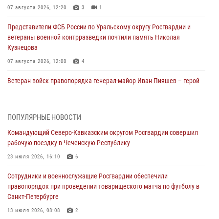
07 августа 2026, 12:20
3
1
Представители ФСБ России по Уральскому округу Росгвардии и
ветераны военной контрразведки почтили память Николая
Кузнецова
07 августа 2026, 12:00
4
Ветеран войск правопорядка генерал-майор Иван Пияшев – герой
выпуска «Легенды армии с Александром Маршалом»
07 августа 2026, 12:00
ПОПУЛЯРНЫЕ НОВОСТИ
Росгвардейцы пресекли попытку руферов подняться на крышу
Командующий Северо-Кавказским округом Росгвардии совершил
Смольного собора в Санкт-Петербурге (видео)
рабочую поездку в Чеченскую Республику
07 августа 2026, 11:34
3
1
23 июля 2026, 16:10
6
В Курске росгвардейцы провели занятие по основам
Сотрудники и военнослужащие Росгвардии обеспечили
взрывобезопасности
правопорядок при проведении товарищеского матча по футболу в
07 августа 2026, 11:33
Санкт-Петербурге
Рэпер ST посетил раненых росгвардейцев в Главном военном
13 июля 2026, 08:08
2