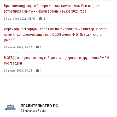
клиническом госпитале ведомства
Врио командующего Северо-Кавказским округом Росгвардии
07 августа 2026, 11:18
2
встретился с выпускниками военных вузов 2026 года
Патриотическая акция «Каникулы с Росгвардией» прошла в
04 августа 2026, 05:00
2
Воронеже
Директор Росгвардии Герой России генерал армии Виктор Золотов
07 августа 2026, 11:00
2
посетил кинологический центр ОДОН имени Ф.Э. Дзержинского
(видео)
28 июля 2026, 16:50
1
В ОГВ(с) завершилась служебная командировка сотрудников ОМОН
Росгвардии
20 июля 2026, 09:25
3
Директор Росгвардии Герой России генерал армии Виктор Золотов
поздравил специалистов подразделений тыла с профессиональным
праздником
31 июля 2026, 21:01
ПРАВИТЕЛЬСТВО РФ
Праздник «Один день с Росгвардией» к 105-летию Центрального
Официальный сайт
округа прошел на Поклонной горе