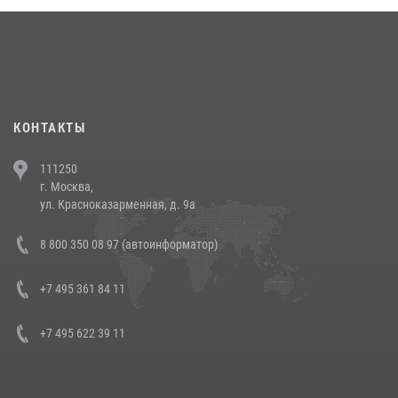
18 июля 2026, 13:43
15
1
При силовой поддержке СОБР Росгвардии в Иркутской области
повели рейды по соблюдению миграционного законодательства
(видео)
30 июля 2026, 08:00
1
КОНТАКТЫ
В Челябинске росгвардейцы задержали злоумышленников,
111250
напавших на бригаду скорой помощи (видео)
г. Москва,
14 июля 2026, 12:20
1
ул. Красноказарменная, д. 9а
В Росгвардии прошла военно-научная конференция по обобщению
8 800 350 08 97 (автоинформатор)
боевого опыта
08 июля 2026, 07:01
+7 495 361 84 11
+7 495 622 39 11