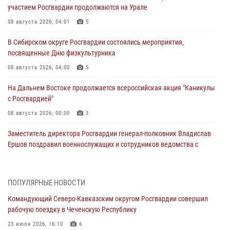
участием Росгвардии продолжаются на Урале
08 августа 2026, 04:01
5
В Сибирском округе Росгвардии состоялись мероприятия,
посвященные Дню физкультурника
08 августа 2026, 04:00
5
На Дальнем Востоке продолжается всероссийская акция "Каникулы
с Росгвардией"
08 августа 2026, 00:00
3
Заместитель директора Росгвардии генерал-полковник Владислав
Ершов поздравил военнослужащих и сотрудников ведомства с
Днем физкультурника
07 августа 2026, 21:01
ПОПУЛЯРНЫЕ НОВОСТИ
«Росгвардия. Вехи истории»: первая антитеррористическая
Командующий Северо-Кавказским округом Росгвардии совершил
операция войск правопорядка
рабочую поездку в Чеченскую Республику
07 августа 2026, 15:28
1
23 июля 2026, 16:10
6