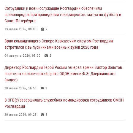
В Башкортостане при силовой поддержке спецназа Росгвардии
Сотрудники и военнослужащие Росгвардии обеспечили
пресечена противоправная деятельность, связанная с пропагандой
правопорядок при проведении товарищеского матча по футболу в
терроризма (видео)
Санкт-Петербурге
07 августа 2026, 13:30
1
13 июля 2026, 08:08
2
В Югре при содействии спецназа Росгвардии пресечено более 180
Врио командующего Северо-Кавказским округом Росгвардии
нарушений миграционного законодательства
встретился с выпускниками военных вузов 2026 года
07 августа 2026, 12:54
04 августа 2026, 05:00
2
Тонувшего ребенка спас росгвардеец в Краснодарском крае
Директор Росгвардии Герой России генерал армии Виктор Золотов
07 августа 2026, 12:37
посетил кинологический центр ОДОН имени Ф.Э. Дзержинского
(видео)
28 июля 2026, 16:50
1
В ОГВ(с) завершилась служебная командировка сотрудников ОМОН
Росгвардии
20 июля 2026, 09:25
3
Директор Росгвардии Герой России генерал армии Виктор Золотов
поздравил специалистов подразделений тыла с профессиональным