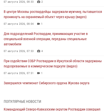
07 августа 2026, 08:33
2
В центре Москвы росгвардейцы задержали мужчину, пытавшегося
проникнуть на охраняемый объект через крышу (видео)
07 августа 2026, 08:04
1
Для подразделений Росгвардии, принимающих участие в
специальной военной операции, переданы специальные
автомобили
07 августа 2026, 07:53
4
При содействии СОБР Росгвардии в Иркутской области задержаны
подозреваемые в коммерческом подкупе (видео)
07 августа 2026, 07:51
1
Завершился чемпионат Сибирского ордена Жукова округа
Росгвардии по служебно-боевой стрельбе
07 августа 2026, 07:45
9
ПОПУЛЯРНЫЕ НОВОСТИ
Застрявшую в плуге трактора мину уничтожили росгвардейцы на
Командующий Северо-Кавказским округом Росгвардии совершил
Кубани