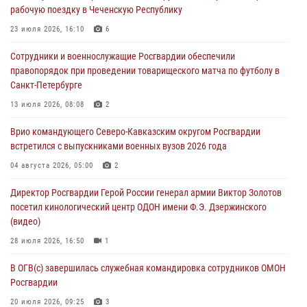
рабочую поездку в Чеченскую Республику
07 августа 2026, 06:49
1
23 июля 2026, 16:10
6
В Саранске росгвардейцы приняли участие в 25‑летии канонизации
Сотрудники и военнослужащие Росгвардии обеспечили
святого праведного воина Федора Ушакова (видео)
правопорядок при проведении товарищеского матча по футболу в
07 августа 2026, 06:15
7
1
Санкт-Петербурге
Росгвардейцы оказали адресную помощь жителям Луганской
13 июля 2026, 08:08
2
Народной Республики
Врио командующего Северо-Кавказским округом Росгвардии
07 августа 2026, 05:00
встретился с выпускниками военных вузов 2026 года
Сотрудники Росгвардии в Забайкалье потушили загоревшийся дом
04 августа 2026, 05:00
2
с детьми внутри
Директор Росгвардии Герой России генерал армии Виктор Золотов
07 августа 2026, 04:10
1
посетил кинологический центр ОДОН имени Ф.Э. Дзержинского
(видео)
28 июля 2026, 16:50
1
В ОГВ(с) завершилась служебная командировка сотрудников ОМОН
Росгвардии
20 июля 2026, 09:25
3