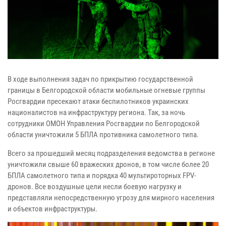
В ходе выполнения задач по прикрытию государственной
границы в Белгородской области мобильные огневые группы
Росгвардии пресекают атаки беспилотников украинских
националистов на инфраструктуру региона. Так, за ночь
сотрудники ОМОН Управления Росгвардии по Белгородской
области уничтожили 5 БПЛА противника самолетного типа.
Всего за прошедший месяц подразделения ведомства в регионе
уничтожили свыше 60 вражеских дронов, в том числе более 20
БПЛА самолетного типа и порядка 40 мультироторных FPV-
дронов. Все воздушные цели несли боевую нагрузку и
представляли непосредственную угрозу для мирного населения
и объектов инфраструктуры.