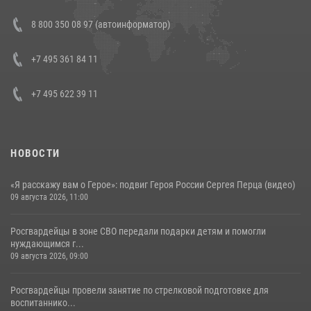
Состоялась рабочая встреча директора Росгвардии Героя России
8 800 350 08 97 (автоинформатор)
генерала армии Виктора Золотова с заместителем полномочного
представителя Президента Российской Федерации в Северо-
Кавказском федеральном округе Виталием Кузнецовым
+7 495 361 84 11
30 июля 2026, 15:35
4
+7 495 622 39 11
НОВОСТИ
«Я расскажу вам о Герое»: подвиг Героя России Сергея Перца (видео)
09 августа 2026, 11:00
Росгвардейцы в зоне СВО передали подарки детям и помогли
нуждающимся г...
09 августа 2026, 09:00
Росгвардейцы провели занятие по стрелковой подготовке для
воспитаннико...