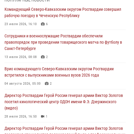
ПОПУЛЯРНЫЕ НОВОСТИ
09 августа 2026, 07:00
Командующий Северо-Кавказским округом Росгвардии совершил
рабочую поездку в Чеченскую Республику
В Ульяновске росгвардейцы присоединились к донорской акции
(видео)
23 июля 2026, 16:10
6
09 августа 2026, 06:15
2
1
Сотрудники и военнослужащие Росгвардии обеспечили
правопорядок при проведении товарищеского матча по футболу в
Росгвардейцы провели занятие по стрелковой подготовке для
Санкт-Петербурге
воспитанников Центра детского, юношеского туризма и
краеведения Луганской Народной Республики
13 июля 2026, 08:08
2
09 августа 2026, 05:00
Врио командующего Северо-Кавказским округом Росгвардии
встретился с выпускниками военных вузов 2026 года
В регионах Урала бойцам Росгвардии в зону СВО передали свежие
тиражи газет
04 августа 2026, 05:00
2
09 августа 2026, 05:00
Директор Росгвардии Герой России генерал армии Виктор Золотов
посетил кинологический центр ОДОН имени Ф.Э. Дзержинского
(видео)
28 июля 2026, 16:50
1
Директор Росгвардии Герой России генерал армии Виктор Золотов