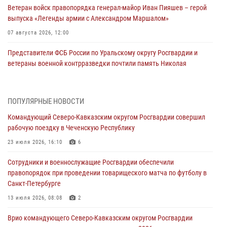
Ветеран войск правопорядка генерал-майор Иван Пияшев – герой
выпуска «Легенды армии с Александром Маршалом»
07 августа 2026, 12:00
Представители ФСБ России по Уральскому округу Росгвардии и
ветераны военной контрразведки почтили память Николая
Кузнецова
07 августа 2026, 12:00
4
ПОПУЛЯРНЫЕ НОВОСТИ
Росгвардейцы пресекли попытку руферов подняться на крышу
Командующий Северо-Кавказским округом Росгвардии совершил
Смольного собора в Санкт-Петербурге (видео)
рабочую поездку в Чеченскую Республику
07 августа 2026, 11:34
3
1
23 июля 2026, 16:10
6
В Курске росгвардейцы провели занятие по основам
Сотрудники и военнослужащие Росгвардии обеспечили
взрывобезопасности
правопорядок при проведении товарищеского матча по футболу в
07 августа 2026, 11:33
Санкт-Петербурге
Рэпер ST посетил раненых росгвардейцев в Главном военном
13 июля 2026, 08:08
2
клиническом госпитале ведомства
Врио командующего Северо-Кавказским округом Росгвардии
07 августа 2026, 11:18
2