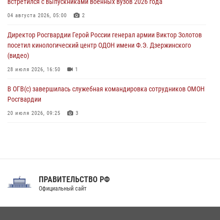
встретился с выпускниками военных вузов 2026 года
Патриотическая акция «Каникулы с Росгвардией» прошла в
04 августа 2026, 05:00
2
Воронеже
Директор Росгвардии Герой России генерал армии Виктор Золотов
07 августа 2026, 11:00
2
посетил кинологический центр ОДОН имени Ф.Э. Дзержинского
(видео)
28 июля 2026, 16:50
1
В ОГВ(с) завершилась служебная командировка сотрудников ОМОН
Росгвардии
20 июля 2026, 09:25
3
Директор Росгвардии Герой России генерал армии Виктор Золотов
поздравил специалистов подразделений тыла с профессиональным
праздником
31 июля 2026, 21:01
ПРАВИТЕЛЬСТВО РФ
Праздник «Один день с Росгвардией» к 105-летию Центрального
Официальный сайт
округа прошел на Поклонной горе
18 июля 2026, 13:43
15
1