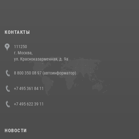
При силовой поддержке СОБР Росгвардии в Иркутской области
повели рейды по соблюдению миграционного законодательства
(видео)
30 июля 2026, 08:00
1
КОНТАКТЫ
В Челябинске росгвардейцы задержали злоумышленников,
111250
напавших на бригаду скорой помощи (видео)
г. Москва,
14 июля 2026, 12:20
1
ул. Красноказарменная, д. 9а
В Росгвардии прошла военно-научная конференция по обобщению
8 800 350 08 97 (автоинформатор)
боевого опыта
08 июля 2026, 07:01
+7 495 361 84 11
+7 495 622 39 11
НОВОСТИ