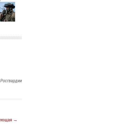
законодательства (видео)
30 июля 2026, 08:00
1
В Челябинске росгвардейцы задержали
злоумышленников, напавших на бригаду
скорой помощи (видео)
14 июля 2026, 12:20
1
Состоялась рабочая встреча директора
Росгвардии Героя России генерала армии
Виктора Золотова с заместителем
полномочного представителя Президента
 Росгвардии
Российской Федерации в Северо-Кавказском
федеральном округе Виталием Кузнецовым
30 июля 2026, 15:35
4
ующая →