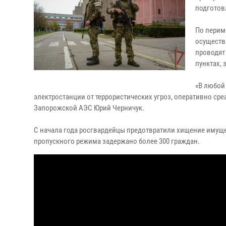
подготов
По перим
осуществ
проводят
пунктах,
«В любой
электростанции от террористических угроз, оперативно ср
Запорожской АЭС Юрий Черничук.
С начала года росгвардейцы предотвратили хищение имуще
пропускного режима задержано более 300 граждан.