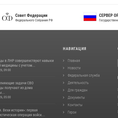
ет Федерации
СЕРВЕР ОРГАНОВ
рального Собрания РФ
Государственной власти РФ
И
НАВИГАЦИЯ
цы в ЛНР совершенствуют навыки
Главная
 медицины с учетом...
Новости
26, 09:00
Федеральная служба
Деятельность
лняющие задачи СВО
цы получают из дома
Для граждан
...
26, 05:00
Документы
Контакты
. Вехи истории»: первая
Герои
стическая операция войск...