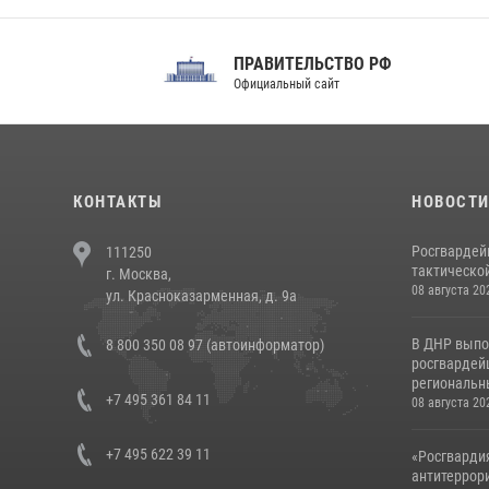
ПРАВИТЕЛЬСТВО РФ
Сов
Официальный сайт
Феде
КОНТАКТЫ
НОВОСТ
Росгвардей
111250
тактической
г. Москва,
08 августа 20
ул. Красноказарменная, д. 9а
В ДНР выпо
8 800 350 08 97 (автоинформатор)
росгвардей
региональны
+7 495 361 84 11
08 августа 20
+7 495 622 39 11
«Росгвардия
антитеррори