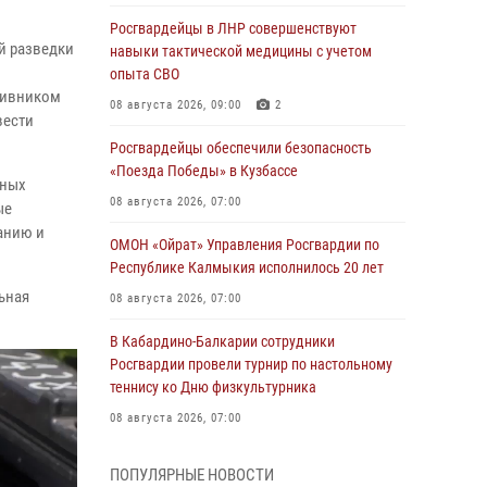
Росгвардейцы в ЛНР совершенствуют
й разведки
навыки тактической медицины с учетом
опыта СВО
отивником
08 августа 2026, 09:00
2
вести
Росгвардейцы обеспечили безопасность
«Поезда Победы» в Кузбассе
ьных
08 августа 2026, 07:00
ые
анию и
ОМОН «Ойрат» Управления Росгвардии по
Республике Калмыкия исполнилось 20 лет
ьная
08 августа 2026, 07:00
В Кабардино-Балкарии сотрудники
Росгвардии провели турнир по настольному
теннису ко Дню физкультурника
08 августа 2026, 07:00
Военнослужащие Софринской бригады
ПОПУЛЯРНЫЕ НОВОСТИ
Росгвардии встретились с участником