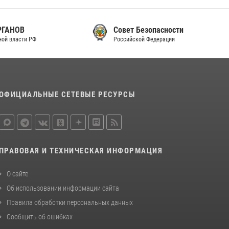
законодательства (видео)
30 июля 2026, 08:00
1
Совет Безопасности
Российской Федерации
В Челябинске росгвардейцы задержали
злоумышленников, напавших на бригаду
скорой помощи (видео)
14 июля 2026, 12:20
1
ОФИЦИАЛЬНЫЕ СЕТЕВЫЕ РЕСУРСЫ
Состоялась рабочая встреча директора
Росгвардии Героя России генерала армии
Виктора Золотова с заместителем
полномочного представителя Президента
Российской Федерации в Северо-Кавказском
ПРАВОВАЯ И ТЕХНИЧЕСКАЯ ИНФОРМАЦИЯ
федеральном округе Виталием Кузнецовым
30 июля 2026, 15:35
4
О сайте
Об использовании информации сайта
Правила обработки персональных данных
Сообщить об ошибках