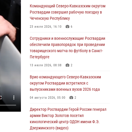
патриотического проекта «Дорогой
Командующий Северо-Кавказским округом
Ломоносова — дорогой к Победе в СВО»
Росгвардии совершил рабочую поездку в
(видео)
Чеченскую Республику
08 августа 2026, 07:00
2
1
23 июля 2026, 16:10
6
В Москве росгвардейцы оказали помощь
Сотрудники и военнослужащие Росгвардии
медикам и девушке с ограниченными
обеспечили правопорядок при проведении
возможностями здоровья (видео)
товарищеского матча по футболу в Санкт-
Петербурге
08 августа 2026, 06:32
1
13 июля 2026, 08:08
2
Спецназ Росгвардии в Марий Эл почтил
память товарища на тактическом турнире
Врио командующего Северо-Кавказским
(видео)
округом Росгвардии встретился с
выпускниками военных вузов 2026 года
08 августа 2026, 06:15
9
1
04 августа 2026, 05:00
2
День физкультурника в Уральском округе
Росгвардии отметили турнирами, мастер-
Директор Росгвардии Герой России генерал
классами и легкоатлетическими забегами
армии Виктор Золотов посетил
кинологический центр ОДОН имени Ф.Э.
08 августа 2026, 06:03
9
Дзержинского (видео)