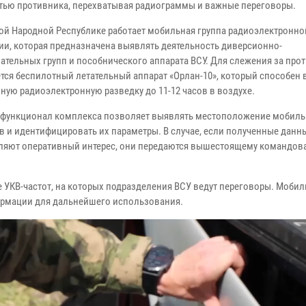
тью противника, перехватывая радиограммы и важные переговоры.
ой Народной Республике работает мобильная группа радиоэлектронно
ии, которая предназначена выявлять деятельность диверсионно-
ательных групп и пособнического аппарата ВСУ. Для слежения за пр
тся беспилотный летательный аппарат «Орлан-10», который способен 
ную радиоэлектронную разведку до 11-12 часов в воздухе.
функционал комплекса позволяет выявлять местоположение мобил
в и идентифицировать их параметры. В случае, если полученные данн
ляют оперативный интерес, они передаются вышестоящему командов
 УКВ-частот, на которых подразделения ВСУ ведут переговоры. Мобил
ормации для дальнейшего использования.