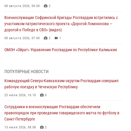
08 августа 2026, 09:00
2
Военнослужащие Софринской бригады Росгвардии встретились с
участником патриотического проекта «Дорогой Ломоносова —
дорогой к Победе в СВО» (видео)
08 августа 2026, 07:00
2
1
ОМОН «Ойрат» Управления Росгвардии по Республике Калмыкия
исполнилось 20 лет
08 августа 2026, 07:00
ПОПУЛЯРНЫЕ НОВОСТИ
В Кабардино-Балкарии сотрудники Росгвардии провели турнир по
Командующий Северо-Кавказским округом Росгвардии совершил
настольному теннису ко Дню физкультурника
рабочую поездку в Чеченскую Республику
08 августа 2026, 07:00
23 июля 2026, 16:10
6
Росгвардейцы обеспечили безопасность «Поезда Победы» в
Сотрудники и военнослужащие Росгвардии обеспечили
Кузбассе
правопорядок при проведении товарищеского матча по футболу в
08 августа 2026, 07:00
Санкт-Петербурге
В Москве росгвардейцы оказали помощь медикам и девушке с
13 июля 2026, 08:08
2