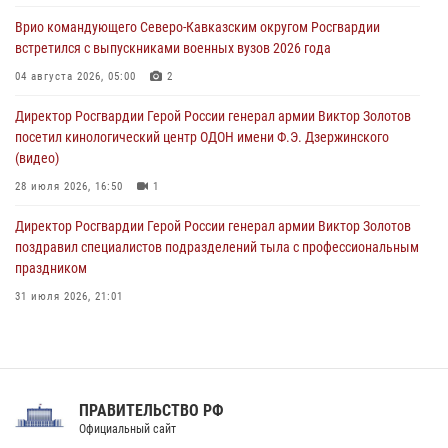
ограниченными возможностями здоровья (видео)
Врио командующего Северо-Кавказским округом Росгвардии
08 августа 2026, 06:32
1
встретился с выпускниками военных вузов 2026 года
Спецназ Росгвардии в Марий Эл почтил память товарища на
04 августа 2026, 05:00
2
тактическом турнире (видео)
Директор Росгвардии Герой России генерал армии Виктор Золотов
08 августа 2026, 06:15
9
1
посетил кинологический центр ОДОН имени Ф.Э. Дзержинского
(видео)
28 июля 2026, 16:50
1
Директор Росгвардии Герой России генерал армии Виктор Золотов
поздравил специалистов подразделений тыла с профессиональным
праздником
31 июля 2026, 21:01
В ОГВ(с) завершилась служебная командировка сотрудников ОМОН
Росгвардии
20 июля 2026, 09:25
3
ПРАВИТЕЛЬСТВО РФ
Праздник «Один день с Росгвардией» к 105-летию Центрального
Официальный сайт
округа прошел на Поклонной горе