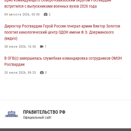
07 августа 2026, 11:18
2
встретился с выпускниками военных вузов 2026 года
В Ставрополе офицеры Росгвардии стали участниками пресс-
04 августа 2026, 05:00
2
конференции по вопросам в сфере оборота оружия
Директор Росгвардии Герой России генерал армии Виктор Золотов
07 августа 2026, 11:00
посетил кинологический центр ОДОН имени Ф.Э. Дзержинского
(видео)
28 июля 2026, 16:50
1
В ОГВ(с) завершилась служебная командировка сотрудников ОМОН
Росгвардии
20 июля 2026, 09:25
3
Директор Росгвардии Герой России генерал армии Виктор Золотов
поздравил специалистов подразделений тыла с профессиональным
праздником
31 июля 2026, 21:01
ПРАВИТЕЛЬСТВО РФ
Праздник «Один день с Росгвардией» к 105-летию Центрального
Официальный сайт
округа прошел на Поклонной горе
18 июля 2026, 13:43
15
1