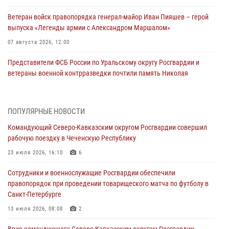
Ветеран войск правопорядка генерал-майор Иван Пияшев – герой
выпуска «Легенды армии с Александром Маршалом»
07 августа 2026, 12:00
Представители ФСБ России по Уральскому округу Росгвардии и
ветераны военной контрразведки почтили память Николая
Кузнецова
07 августа 2026, 12:00
4
ПОПУЛЯРНЫЕ НОВОСТИ
Росгвардейцы пресекли попытку руферов подняться на крышу
Командующий Северо-Кавказским округом Росгвардии совершил
Смольного собора в Санкт-Петербурге (видео)
рабочую поездку в Чеченскую Республику
07 августа 2026, 11:34
3
1
23 июля 2026, 16:10
6
В Курске росгвардейцы провели занятие по основам
Сотрудники и военнослужащие Росгвардии обеспечили
взрывобезопасности
правопорядок при проведении товарищеского матча по футболу в
07 августа 2026, 11:33
Санкт-Петербурге
Рэпер ST посетил раненых росгвардейцев в Главном военном
13 июля 2026, 08:08
2
клиническом госпитале ведомства
Врио командующего Северо-Кавказским округом Росгвардии