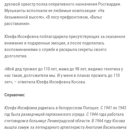
духовой оркестр полка оперативного назначения Росгвардии.
Музыканты исполнили ее любимые композиции: «На
безымянной высоте», «В лесу прифронтовом, «Вальс
расставания».
Юзефа Иосифовна поблагодарила присутствующих за оказанное
внимание и подаренные эмоции, а после поделилась
воспоминаниями о службе и раскрыла секреты своего
долголетия.
«Мой дед прожил до 110 лет, мама до 98 лет, видимо генетика у
нас такая, долгожители мы. И у меня в планах прожить до 110
лет», – отметила Юзефа Иосифовна Косова.
Справочно:
Юзефа Иосифовна родилась в белорусском Полоцке. С 1941 по 1943
год была разведчицей партизанского отряда. С 1944 года работала
счетоводом в больнице Ленинградской области. В 1964 году Косова
вышла замуж за легендарного артиллериста Анатолия Васильевича