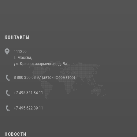
При силовой поддержке СОБР Росгвардии в Иркутской области
повели рейды по соблюдению миграционного законодательства
(видео)
30 июля 2026, 08:00
1
КОНТАКТЫ
В Челябинске росгвардейцы задержали злоумышленников,
111250
напавших на бригаду скорой помощи (видео)
г. Москва,
14 июля 2026, 12:20
1
ул. Красноказарменная, д. 9а
В Росгвардии прошла военно-научная конференция по обобщению
8 800 350 08 97 (автоинформатор)
боевого опыта
08 июля 2026, 07:01
+7 495 361 84 11
+7 495 622 39 11
НОВОСТИ