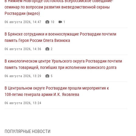
В Нижнем Новгороде состоялось Всероссийское совещание-
семинар по вопросам развития вневедомственной охраны
Росгвардии (видео)
06 августа 2026, 14:47
10
1
В Брянске сотрудники и военнослужащие Росгвардии почтили
память Героя России Олега Визнюка
06 августа 2026, 14:36
2
В кинологическом центре Уральского округа Росгвардии почтили
память товарищей, погибших при исполнении воинского долга
06 августа 2026, 13:29
5
В Центральном округе Росгвардии прошли мероприятия к
108‑летию генерала армии И.К. Яковлева
06 августа 2026, 13:24
Росгвардейцы задержали мужчину, открывшего стрельбу в
Подмосковье (видео)
06 августа 2026, 12:35
1
ПОПУЛЯРНЫЕ НОВОСТИ