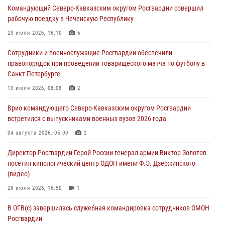
Командующий Северо-Кавказским округом Росгвардии совершил
Росгвардейцы провели выставку вооружения для участников сбора
рабочую поездку в Чеченскую Республику
«Гвардеец» в Пензе (видео)
23 июля 2026, 16:10
6
06 августа 2026, 12:00
2
1
Сотрудники и военнослужащие Росгвардии обеспечили
В Курске росгвардейцы приняли участие в митинге, посвященном
правопорядок при проведении товарищеского матча по футболу в
второй годовщине вторжения ВСУ на территорию области
Санкт-Петербурге
06 августа 2026, 11:56
4
13 июля 2026, 08:08
2
В Санкт-Петербурге наряд Росгвардии задержал правонарушителя,
Врио командующего Северо-Кавказским округом Росгвардии
угрожавшего подростку травматическим пистолетом
встретился с выпускниками военных вузов 2026 года
06 августа 2026, 11:33
1
04 августа 2026, 05:00
2
В Зауралье при содействии СОБР Росгвардии ликвидирована
Директор Росгвардии Герой России генерал армии Виктор Золотов
крупная нарколаборатория
посетил кинологический центр ОДОН имени Ф.Э. Дзержинского
06 августа 2026, 11:27
(видео)
28 июля 2026, 16:50
1
В ОГВ(с) завершилась служебная командировка сотрудников ОМОН
Росгвардии