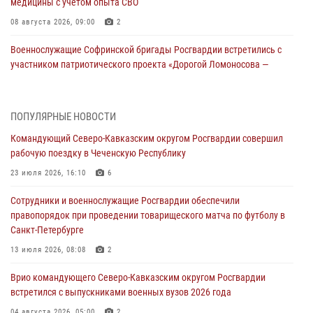
медицины с учетом опыта СВО
08 августа 2026, 09:00
2
Военнослужащие Софринской бригады Росгвардии встретились с
участником патриотического проекта «Дорогой Ломоносова —
дорогой к Победе в СВО» (видео)
08 августа 2026, 07:00
2
1
ПОПУЛЯРНЫЕ НОВОСТИ
Росгвардейцы обеспечили безопасность «Поезда Победы» в
Командующий Северо-Кавказским округом Росгвардии совершил
Кузбассе
рабочую поездку в Чеченскую Республику
08 августа 2026, 07:00
23 июля 2026, 16:10
6
ОМОН «Ойрат» Управления Росгвардии по Республике Калмыкия
Сотрудники и военнослужащие Росгвардии обеспечили
исполнилось 20 лет
правопорядок при проведении товарищеского матча по футболу в
08 августа 2026, 07:00
Санкт-Петербурге
В Кабардино-Балкарии сотрудники Росгвардии провели турнир по
13 июля 2026, 08:08
2
настольному теннису ко Дню физкультурника
Врио командующего Северо-Кавказским округом Росгвардии
08 августа 2026, 07:00
встретился с выпускниками военных вузов 2026 года
В Москве росгвардейцы оказали помощь медикам и девушке с
04 августа 2026, 05:00
2