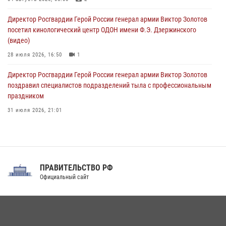
ограниченными возможностями здоровья (видео)
Директор Росгвардии Герой России генерал армии Виктор Золотов
08 августа 2026, 06:32
1
посетил кинологический центр ОДОН имени Ф.Э. Дзержинского
(видео)
28 июля 2026, 16:50
1
Директор Росгвардии Герой России генерал армии Виктор Золотов
поздравил специалистов подразделений тыла с профессиональным
праздником
31 июля 2026, 21:01
В ОГВ(с) завершилась служебная командировка сотрудников ОМОН
Росгвардии
20 июля 2026, 09:25
3
ПРАВИТЕЛЬСТВО РФ
Праздник «Один день с Росгвардией» к 105-летию Центрального
Официальный сайт
округа прошел на Поклонной горе
18 июля 2026, 13:43
15
1
При силовой поддержке СОБР Росгвардии в Иркутской области