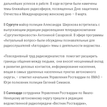
дальнейших успехов в работе. В ходе встречи были намечены
темы ближайших радиоэфиров, посвященных Дню защитника
Отечества и Международному женскому дню — 8 марта.
В
Сургуте
майор полиции Александра Широкова встретилась с
выпускающим редакции радиовещания телерадиокомпании
«Сургутинтерновости» Антониной Сахаровой. В эфире программы
«Актуальный вопрос» были обсуждены познавательные для
радиослушателей «Авторадио» темы о деятельности ведомства .
«Повседневный труд радиожурналистов помогает расширить
границы общения между людьми, они вносят неоценимый вклад
в развитие деловых контактов, информирование населения,
вещая в самых удаленных населенных пунктах автономного
округа», – отметил начальник Управления Росгвардии по ХМАО –
Югре полковник полиции Евгений Симаков.
В
Салехарде
сотрудники Управления Росгвардии по Ямало-
Ненецкому автономному округу пришли в редакцию
ведомственной радиопередачи «Вестник Росгвардии»,