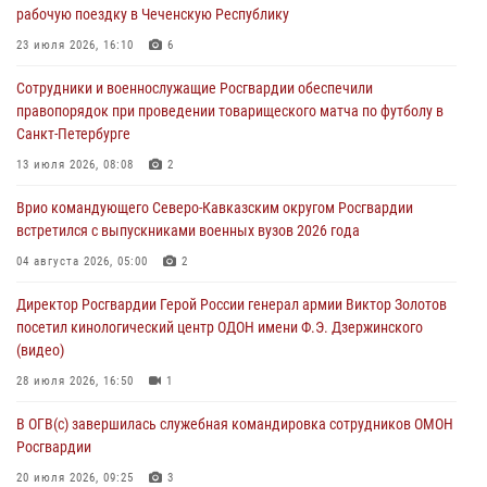
рабочую поездку в Чеченскую Республику
«Гвардеец» в Пензе (видео)
23 июля 2026, 16:10
6
06 августа 2026, 12:00
2
1
Сотрудники и военнослужащие Росгвардии обеспечили
В Курске росгвардейцы приняли участие в митинге, посвященном
правопорядок при проведении товарищеского матча по футболу в
второй годовщине вторжения ВСУ на территорию области
Санкт-Петербурге
06 августа 2026, 11:56
4
13 июля 2026, 08:08
2
В Санкт-Петербурге наряд Росгвардии задержал правонарушителя,
Врио командующего Северо-Кавказским округом Росгвардии
угрожавшего подростку травматическим пистолетом
встретился с выпускниками военных вузов 2026 года
06 августа 2026, 11:33
1
04 августа 2026, 05:00
2
В Зауралье при содействии СОБР Росгвардии ликвидирована
Директор Росгвардии Герой России генерал армии Виктор Золотов
крупная нарколаборатория
посетил кинологический центр ОДОН имени Ф.Э. Дзержинского
06 августа 2026, 11:27
(видео)
28 июля 2026, 16:50
1
В ОГВ(с) завершилась служебная командировка сотрудников ОМОН
Росгвардии
20 июля 2026, 09:25
3