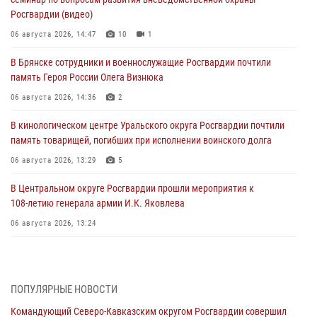
Росгвардии (видео)
06 августа 2026, 14:47
10
1
В Брянске сотрудники и военнослужащие Росгвардии почтили
память Героя России Олега Визнюка
06 августа 2026, 14:36
2
В кинологическом центре Уральского округа Росгвардии почтили
память товарищей, погибших при исполнении воинского долга
06 августа 2026, 13:29
5
В Центральном округе Росгвардии прошли мероприятия к
108‑летию генерала армии И.К. Яковлева
06 августа 2026, 13:24
Росгвардейцы задержали мужчину, открывшего стрельбу в
Подмосковье (видео)
06 августа 2026, 12:35
1
ПОПУЛЯРНЫЕ НОВОСТИ
Командующий Северо-Кавказским округом Росгвардии совершил
Росгвардейцы провели выставку вооружения для участников сбора