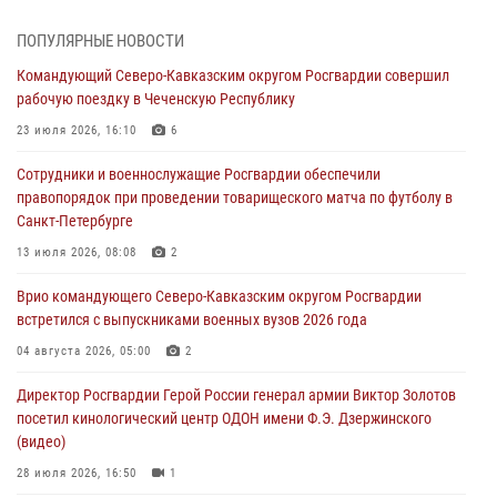
08 августа 2026, 09:29
2
ПОПУЛЯРНЫЕ НОВОСТИ
В Северо-Западном округе Росгвардии продолжаются мероприятия
Командующий Северо-Кавказским округом Росгвардии совершил
в честь юбилея ведомства
рабочую поездку в Чеченскую Республику
08 августа 2026, 09:03
1
23 июля 2026, 16:10
6
Росгвардейцы в ЛНР совершенствуют навыки тактической
Сотрудники и военнослужащие Росгвардии обеспечили
медицины с учетом опыта СВО
правопорядок при проведении товарищеского матча по футболу в
08 августа 2026, 09:00
2
Санкт-Петербурге
Военнослужащие Софринской бригады Росгвардии встретились с
13 июля 2026, 08:08
2
участником патриотического проекта «Дорогой Ломоносова —
Врио командующего Северо-Кавказским округом Росгвардии
дорогой к Победе в СВО» (видео)
встретился с выпускниками военных вузов 2026 года
08 августа 2026, 07:00
2
1
04 августа 2026, 05:00
2
Росгвардейцы обеспечили безопасность «Поезда Победы» в
Директор Росгвардии Герой России генерал армии Виктор Золотов
Кузбассе
посетил кинологический центр ОДОН имени Ф.Э. Дзержинского
08 августа 2026, 07:00
(видео)
28 июля 2026, 16:50
1