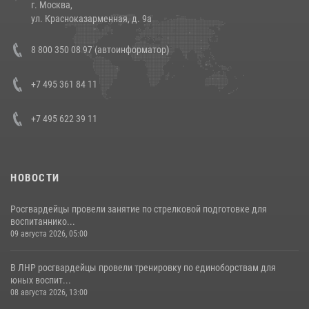
г. Москва,
14 июля 2026, 12:20
1
ул. Красноказарменная, д. 9а
Состоялась рабочая встреча директора Росгвардии Героя России
8 800 350 08 97 (автоинформатор)
генерала армии Виктора Золотова с заместителем полномочного
представителя Президента Российской Федерации в Северо-
Кавказском федеральном округе Виталием Кузнецовым
+7 495 361 84 11
30 июля 2026, 15:35
4
+7 495 622 39 11
НОВОСТИ
Росгвардейцы провели занятие по стрелковой подготовке для
воспитаннико...
09 августа 2026, 05:00
В ЛНР росгвардейцы провели тренировку по единоборствам для
юных воспит...
08 августа 2026, 13:00