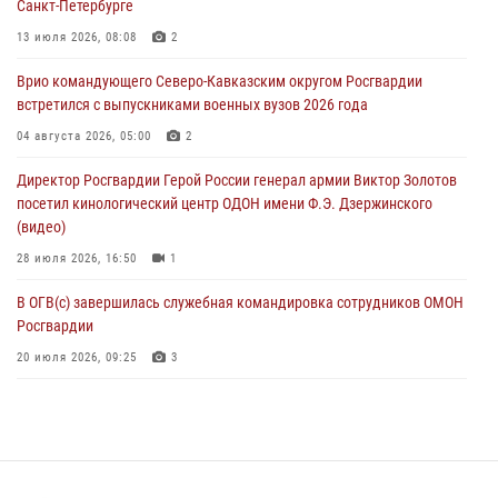
Санкт-Петербурге
В Северо-Западном округе Росгвардии продолжаются мероприятия
13 июля 2026, 08:08
2
в честь юбилея ведомства
Врио командующего Северо-Кавказским округом Росгвардии
08 августа 2026, 09:03
1
встретился с выпускниками военных вузов 2026 года
Росгвардейцы в ЛНР совершенствуют навыки тактической
04 августа 2026, 05:00
2
медицины с учетом опыта СВО
Директор Росгвардии Герой России генерал армии Виктор Золотов
08 августа 2026, 09:00
2
посетил кинологический центр ОДОН имени Ф.Э. Дзержинского
(видео)
28 июля 2026, 16:50
1
В ОГВ(с) завершилась служебная командировка сотрудников ОМОН
Росгвардии
20 июля 2026, 09:25
3
Директор Росгвардии Герой России генерал армии Виктор Золотов
поздравил специалистов подразделений тыла с профессиональным
праздником
31 июля 2026, 21:01