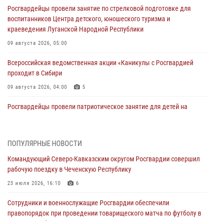
Росгвардейцы провели занятие по стрелковой подготовке для
воспитанников Центра детского, юношеского туризма и
краеведения Луганской Народной Республики
09 августа 2026, 05:00
Всероссийская ведомственная акции «Каникулы с Росгвардией
проходит в Сибири
09 августа 2026, 04:00
5
Росгвардейцы провели патриотическое занятие для детей на
Поклонной горе в Москве (видео)
08 августа 2026, 14:10
3
1
ПОПУЛЯРНЫЕ НОВОСТИ
В ЛНР росгвардейцы провели тренировку по единоборствам для
Командующий Северо-Кавказским округом Росгвардии совершил
юных воспитанников спортивной школы
рабочую поездку в Чеченскую Республику
08 августа 2026, 13:00
1
23 июля 2026, 16:10
6
Сотрудники Росгвардии присоединились к утренней разминке у
Сотрудники и военнослужащие Росгвардии обеспечили
стен музея истории космонавтики в Калуге
правопорядок при проведении товарищеского матча по футболу в
08 августа 2026, 09:29
2