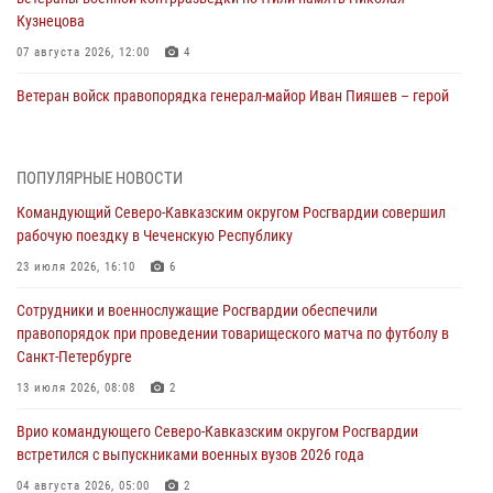
Кузнецова
07 августа 2026, 12:00
4
Ветеран войск правопорядка генерал-майор Иван Пияшев – герой
выпуска «Легенды армии с Александром Маршалом»
07 августа 2026, 12:00
ПОПУЛЯРНЫЕ НОВОСТИ
Росгвардейцы пресекли попытку руферов подняться на крышу
Командующий Северо-Кавказским округом Росгвардии совершил
Смольного собора в Санкт-Петербурге (видео)
рабочую поездку в Чеченскую Республику
07 августа 2026, 11:34
3
1
23 июля 2026, 16:10
6
В Курске росгвардейцы провели занятие по основам
Сотрудники и военнослужащие Росгвардии обеспечили
взрывобезопасности
правопорядок при проведении товарищеского матча по футболу в
07 августа 2026, 11:33
Санкт-Петербурге
Рэпер ST посетил раненых росгвардейцев в Главном военном
13 июля 2026, 08:08
2
клиническом госпитале ведомства
Врио командующего Северо-Кавказским округом Росгвардии
07 августа 2026, 11:18
2
встретился с выпускниками военных вузов 2026 года
В Ставрополе офицеры Росгвардии стали участниками пресс-
04 августа 2026, 05:00
2