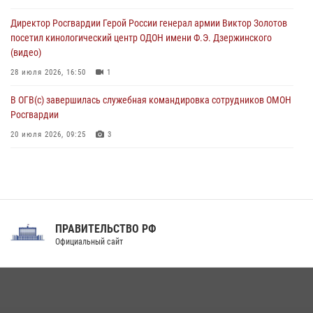
конференции по вопросам в сфере оборота оружия
Директор Росгвардии Герой России генерал армии Виктор Золотов
07 августа 2026, 11:00
посетил кинологический центр ОДОН имени Ф.Э. Дзержинского
(видео)
28 июля 2026, 16:50
1
В ОГВ(с) завершилась служебная командировка сотрудников ОМОН
Росгвардии
20 июля 2026, 09:25
3
Директор Росгвардии Герой России генерал армии Виктор Золотов
поздравил специалистов подразделений тыла с профессиональным
праздником
31 июля 2026, 21:01
ПРАВИТЕЛЬСТВО РФ
Праздник «Один день с Росгвардией» к 105-летию Центрального
Официальный сайт
округа прошел на Поклонной горе
18 июля 2026, 13:43
15
1
При силовой поддержке СОБР Росгвардии в Иркутской области