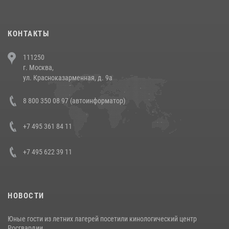
повели рейды по соблюдению миграционного законодательства
(видео)
30 июля 2026, 08:00
1
КОНТАКТЫ
В Челябинске росгвардейцы задержали злоумышленников,
111250
напавших на бригаду скорой помощи (видео)
г. Москва,
14 июля 2026, 12:20
1
ул. Красноказарменная, д. 9а
В Росгвардии прошла военно-научная конференция по обобщению
8 800 350 08 97 (автоинформатор)
боевого опыта
08 июля 2026, 07:01
+7 495 361 84 11
+7 495 622 39 11
НОВОСТИ
Юные гости из летних лагерей посетили кинологический центр
Росгвардии ...