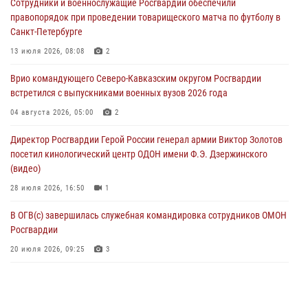
Сотрудники и военнослужащие Росгвардии обеспечили
06 августа 2026, 14:36
2
правопорядок при проведении товарищеского матча по футболу в
Санкт-Петербурге
В кинологическом центре Уральского округа Росгвардии почтили
память товарищей, погибших при исполнении воинского долга
13 июля 2026, 08:08
2
06 августа 2026, 13:29
5
Врио командующего Северо-Кавказским округом Росгвардии
встретился с выпускниками военных вузов 2026 года
В Центральном округе Росгвардии прошли мероприятия к
108‑летию генерала армии И.К. Яковлева
04 августа 2026, 05:00
2
06 августа 2026, 13:24
Директор Росгвардии Герой России генерал армии Виктор Золотов
посетил кинологический центр ОДОН имени Ф.Э. Дзержинского
Росгвардейцы задержали мужчину, открывшего стрельбу в
(видео)
Подмосковье (видео)
28 июля 2026, 16:50
1
06 августа 2026, 12:35
1
В ОГВ(с) завершилась служебная командировка сотрудников ОМОН
Росгвардии
20 июля 2026, 09:25
3
Директор Росгвардии Герой России генерал армии Виктор Золотов
поздравил специалистов подразделений тыла с профессиональным
праздником