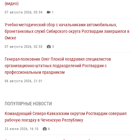
(видео)
07 августа 2026, 03:34
1
Учебно-методический сбор с начальниками автомобильных,
бронетанковых служб Сибирского округа Росгвардии завершился в
Омске
07 августа 2026, 02:53
3
Генерал-полковник Олег Плохой поздравил специалистов
организационно-штатных подразделений Росгвардии с
профессиональным праздником
06 августа 2026, 21:01
В Нижнем Новгороде состоялось Всероссийское совещание-
семинар по вопросам развития вневедомственной охраны
ПОПУЛЯРНЫЕ НОВОСТИ
Росгвардии (видео)
Командующий Северо-Кавказским округом Росгвардии совершил
06 августа 2026, 14:47
10
1
рабочую поездку в Чеченскую Республику
В Брянске сотрудники и военнослужащие Росгвардии почтили
23 июля 2026, 16:10
6
память Героя России Олега Визнюка