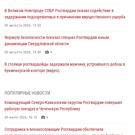
В Великом Новгороде СОБР Росгвардии оказал содействие в
задержании подозреваемых в причинении имущественного ущерба
05 августа 2026, 13:53
Формулу безопасности показал спецназ Росгвардии юным
динамовцам Свердловской области
05 августа 2026, 13:50
4
В столице росгвардейцы задержали мужчину, устроившего дебош в
букмекерской конторе (видео)
05 августа 2026, 13:25
1
В Удмуртии при силовой поддержке спецназа Росгвардии
ПОПУЛЯРНЫЕ НОВОСТИ
задержаны подозреваемые в мошенничестве под видом оказания
Командующий Северо-Кавказским округом Росгвардии совершил
оздоровительных услуг (видео)
рабочую поездку в Чеченскую Республику
05 августа 2026, 13:20
1
1
23 июля 2026, 16:10
6
В Москве дети сотрудников и военнослужащих Росгвардии
Сотрудники и военнослужащие Росгвардии обеспечили
посетили мастер-класс по художественной гимнастике