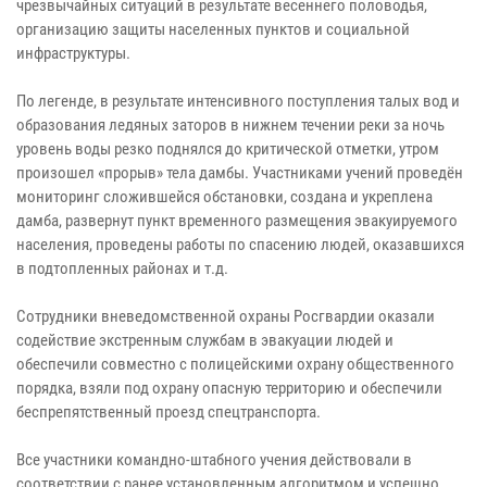
чрезвычайных ситуаций в результате весеннего половодья,
организацию защиты населенных пунктов и социальной
инфраструктуры.
По легенде, в результате интенсивного поступления талых вод и
образования ледяных заторов в нижнем течении реки за ночь
уровень воды резко поднялся до критической отметки, утром
произошел «прорыв» тела дамбы. Участниками учений проведён
мониторинг сложившейся обстановки, создана и укреплена
дамба, развернут пункт временного размещения эвакуируемого
населения, проведены работы по спасению людей, оказавшихся
в подтопленных районах и т.д.
Сотрудники вневедомственной охраны Росгвардии оказали
содействие экстренным службам в эвакуации людей и
обеспечили совместно с полицейскими охрану общественного
порядка, взяли под охрану опасную территорию и обеспечили
беспрепятственный проезд спецтранспорта.
Все участники командно-штабного учения действовали в
соответствии с ранее установленным алгоритмом и успешно