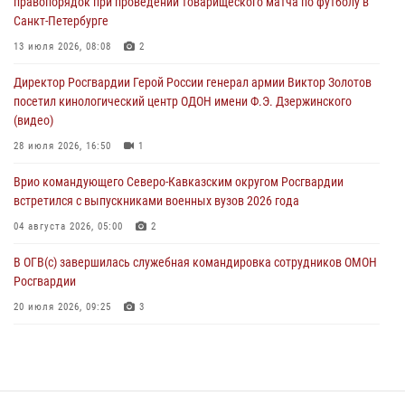
правопорядок при проведении товарищеского матча по футболу в
05 августа 2026, 13:00
3
Санкт-Петербурге
Офицеры Росгвардии и ветераны войск правопорядка почтили
13 июля 2026, 08:08
2
память генерала армии Ивана Кирилловича Яковлева
Директор Росгвардии Герой России генерал армии Виктор Золотов
05 августа 2026, 12:40
6
посетил кинологический центр ОДОН имени Ф.Э. Дзержинского
(видео)
Росгвардейцы приняли участие в акции «Волна памяти»,
посвящённой 83‑й годовщине освобождения Белгорода от
28 июля 2026, 16:50
1
немецко‑фашистских захватчиков
Врио командующего Северо-Кавказским округом Росгвардии
05 августа 2026, 12:13
1
встретился с выпускниками военных вузов 2026 года
04 августа 2026, 05:00
2
В ОГВ(с) завершилась служебная командировка сотрудников ОМОН
Росгвардии
20 июля 2026, 09:25
3
Директор Росгвардии Герой России генерал армии Виктор Золотов
поздравил специалистов подразделений тыла с профессиональным
праздником