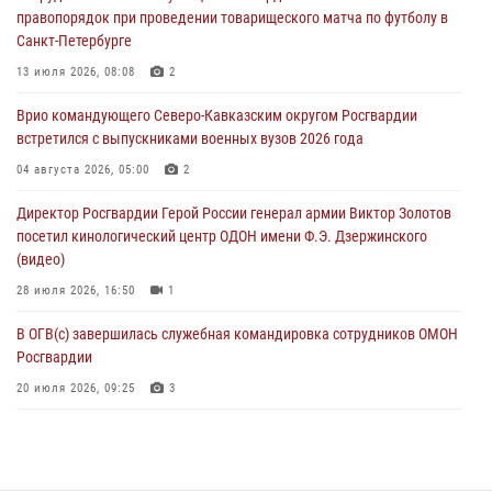
правопорядок при проведении товарищеского матча по футболу в
07 августа 2026, 12:00
Санкт-Петербурге
Представители ФСБ России по Уральскому округу Росгвардии и
13 июля 2026, 08:08
2
ветераны военной контрразведки почтили память Николая
Врио командующего Северо-Кавказским округом Росгвардии
Кузнецова
встретился с выпускниками военных вузов 2026 года
07 августа 2026, 12:00
4
04 августа 2026, 05:00
2
Росгвардейцы пресекли попытку руферов подняться на крышу
Директор Росгвардии Герой России генерал армии Виктор Золотов
Смольного собора в Санкт-Петербурге (видео)
посетил кинологический центр ОДОН имени Ф.Э. Дзержинского
07 августа 2026, 11:34
3
1
(видео)
28 июля 2026, 16:50
1
В ОГВ(с) завершилась служебная командировка сотрудников ОМОН
Росгвардии
20 июля 2026, 09:25
3
Директор Росгвардии Герой России генерал армии Виктор Золотов
поздравил специалистов подразделений тыла с профессиональным
праздником