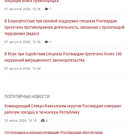
операция войск правопорядка
07 августа 2026, 15:28
1
В Башкортостане при силовой поддержке спецназа Росгвардии
пресечена противоправная деятельность, связанная с пропагандой
терроризма (видео)
07 августа 2026, 13:30
1
В Югре при содействии спецназа Росгвардии пресечено более 180
нарушений миграционного законодательства
07 августа 2026, 12:54
Тонувшего ребенка спас росгвардеец в Краснодарском крае
07 августа 2026, 12:37
ПОПУЛЯРНЫЕ НОВОСТИ
Юные гости из летних лагерей посетили кинологический центр
Командующий Северо-Кавказским округом Росгвардии совершил
Росгвардии (видео)
рабочую поездку в Чеченскую Республику
07 августа 2026, 12:20
3
1
23 июля 2026, 16:10
6
Ветеран войск правопорядка генерал-майор Иван Пияшев – герой
Сотрудники и военнослужащие Росгвардии обеспечили
выпуска «Легенды армии с Александром Маршалом»