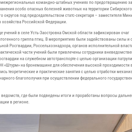
в межрегиональных командно-штабных учениях по предотвращению за
ранения особо опасных болезней животных на территории Сибирского
го округов под председательством статс-секретаря – заместителя Мин
о хозяйства Российской Федерации.
де учений в селе Усть-Заостровка Омской области зафиксирован очаг
тогенного гриппа птиц. В мероприятиях были задействованы силы и 
ьной Росгвардии, Россельхознадзора, органов исполнительной власти
рактической части учений были привлечены сотрудники вневедомств
осгвардии на служебном автотранспорте с целью организации патрул
ОН «Штурм» на бронемашине для обеспечения высокой проходимости 
лись теоретические и практические занятия с целью отработки механи
инарного благополучия при осуществлении федерального государстве
 ведомств, где были подведены итоги и проработаны вопросы дальн
ации в регионе.