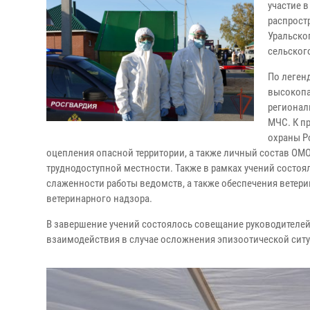
участие 
распрост
Уральско
сельског
По леген
высокопа
регионал
МЧС. К п
охраны Р
оцепления опасной территории, а также личный состав ОМ
труднодоступной местности. Также в рамках учений состоя
слаженности работы ведомств, а также обеспечения ветер
ветеринарного надзора.
В завершение учений состоялось совещание руководителей
взаимодействия в случае осложнения эпизоотической ситу