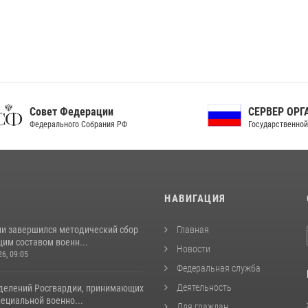
ет Федерации
СЕРВЕР ОРГАНОВ
рального Собрания РФ
Государственной власти РФ
И
НАВИГАЦИЯ
ии завершился методический сбор
Главная
им составом военн...
Новости
26, 09:05
Федеральная служба
Деятельность
делений Росгвардии, принимающих
пециальной военно...
Для граждан