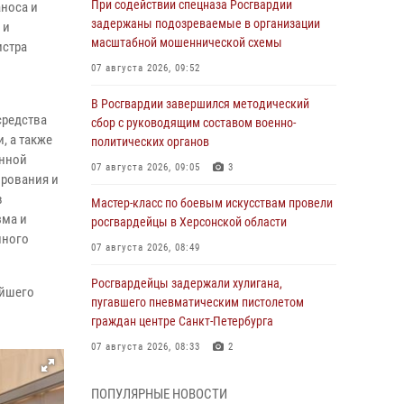
При содействии спецназа Росгвардии
носа и
задержаны подозреваемые в организации
 и
масштабной мошеннической схемы
истра
07 августа 2026, 09:52
В Росгвардии завершился методический
средства
сбор с руководящим составом военно-
, а также
политических органов
енной
07 августа 2026, 09:05
3
ирования и
в
Мастер-класс по боевым искусствам провели
зма и
росгвардейцы в Херсонской области
нного
07 августа 2026, 08:49
Росгвардейцы задержали хулигана,
ейшего
пугавшего пневматическим пистолетом
граждан центре Санкт-Петербурга
07 августа 2026, 08:33
2
В центре Москвы росгвардейцы задержали
ПОПУЛЯРНЫЕ НОВОСТИ
мужчину, пытавшегося проникнуть на