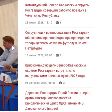
охраняемый объект через крышу (видео)
Командующий Северо-Кавказским округом
Росгвардии совершил рабочую поездку в
07 августа 2026, 08:04
1
Чеченскую Республику
Представители Росгвардии и руководство
23 июля 2026, 16:10
6
Свердловского творческого союза
журналистов обсудили вопросы
Сотрудники и военнослужащие Росгвардии
взаимодействия
обеспечили правопорядок при проведении
товарищеского матча по футболу в Санкт-
07 августа 2026, 08:00
2
Петербурге
Для подразделений Росгвардии,
13 июля 2026, 08:08
2
принимающих участие в специальной
военной операции, переданы специальные
Врио командующего Северо-Кавказским
автомобили
округом Росгвардии встретился с
выпускниками военных вузов 2026 года
07 августа 2026, 07:53
4
04 августа 2026, 05:00
2
При содействии СОБР Росгвардии в
Иркутской области задержаны
Директор Росгвардии Герой России генерал
подозреваемые в коммерческом подкупе
армии Виктор Золотов посетил
(видео)
кинологический центр ОДОН имени Ф.Э.
Дзержинского (видео)
07 августа 2026, 07:51
1