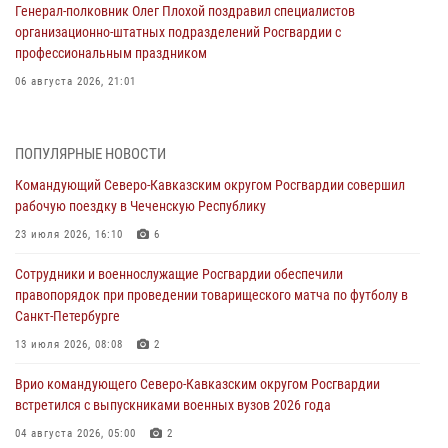
Генерал-полковник Олег Плохой поздравил специалистов
организационно-штатных подразделений Росгвардии с
профессиональным праздником
06 августа 2026, 21:01
В Нижнем Новгороде состоялось Всероссийское совещание-
семинар по вопросам развития вневедомственной охраны
ПОПУЛЯРНЫЕ НОВОСТИ
Росгвардии (видео)
Командующий Северо-Кавказским округом Росгвардии совершил
06 августа 2026, 14:47
10
1
рабочую поездку в Чеченскую Республику
В Брянске сотрудники и военнослужащие Росгвардии почтили
23 июля 2026, 16:10
6
память Героя России Олега Визнюка
Сотрудники и военнослужащие Росгвардии обеспечили
06 августа 2026, 14:36
2
правопорядок при проведении товарищеского матча по футболу в
Санкт-Петербурге
В кинологическом центре Уральского округа Росгвардии почтили
память товарищей, погибших при исполнении воинского долга
13 июля 2026, 08:08
2
06 августа 2026, 13:29
5
Врио командующего Северо-Кавказским округом Росгвардии
встретился с выпускниками военных вузов 2026 года
В Центральном округе Росгвардии прошли мероприятия к
108‑летию генерала армии И.К. Яковлева
04 августа 2026, 05:00
2