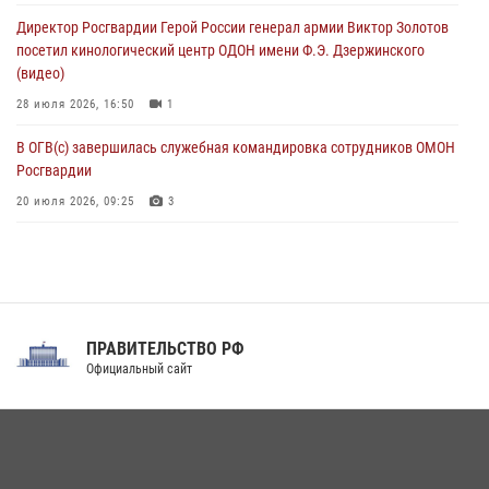
06 августа 2026, 13:24
Директор Росгвардии Герой России генерал армии Виктор Золотов
посетил кинологический центр ОДОН имени Ф.Э. Дзержинского
Росгвардейцы задержали мужчину, открывшего стрельбу в
(видео)
Подмосковье (видео)
28 июля 2026, 16:50
1
06 августа 2026, 12:35
1
В ОГВ(с) завершилась служебная командировка сотрудников ОМОН
Росгвардии
20 июля 2026, 09:25
3
Директор Росгвардии Герой России генерал армии Виктор Золотов
поздравил специалистов подразделений тыла с профессиональным
праздником
31 июля 2026, 21:01
ПРАВИТЕЛЬСТВО РФ
Праздник «Один день с Росгвардией» к 105-летию Центрального
Официальный сайт
округа прошел на Поклонной горе
18 июля 2026, 13:43
15
1
При силовой поддержке СОБР Росгвардии в Иркутской области
повели рейды по соблюдению миграционного законодательства