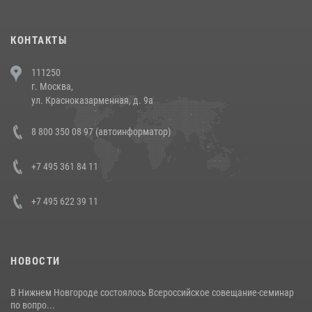
(видео)
30 июля 2026, 08:00
1
КОНТАКТЫ
В Челябинске росгвардейцы задержали злоумышленников,
111250
напавших на бригаду скорой помощи (видео)
г. Москва,
14 июля 2026, 12:20
1
ул. Красноказарменная, д. 9а
В Росгвардии прошла военно-научная конференция по обобщению
8 800 350 08 97 (автоинформатор)
боевого опыта
08 июля 2026, 07:01
+7 495 361 84 11
+7 495 622 39 11
НОВОСТИ
В Нижнем Новгороде состоялось Всероссийское совещание-семинар
по вопро...