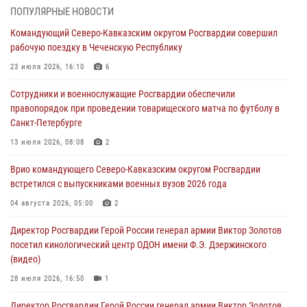
(видео)
ПОПУЛЯРНЫЕ НОВОСТИ
09 августа 2026, 06:15
2
1
Командующий Северо-Кавказским округом Росгвардии совершил
рабочую поездку в Чеченскую Республику
В регионах Урала бойцам Росгвардии в зону СВО передали свежие
тиражи газет
23 июля 2026, 16:10
6
09 августа 2026, 05:00
Сотрудники и военнослужащие Росгвардии обеспечили
правопорядок при проведении товарищеского матча по футболу в
Росгвардейцы провели занятие по стрелковой подготовке для
Санкт-Петербурге
воспитанников Центра детского, юношеского туризма и
краеведения Луганской Народной Республики
13 июля 2026, 08:08
2
09 августа 2026, 05:00
Врио командующего Северо-Кавказским округом Росгвардии
встретился с выпускниками военных вузов 2026 года
Всероссийская ведомственная акции «Каникулы с Росгвардией
проходит в Сибири
04 августа 2026, 05:00
2
09 августа 2026, 04:00
5
Директор Росгвардии Герой России генерал армии Виктор Золотов
посетил кинологический центр ОДОН имени Ф.Э. Дзержинского
(видео)
28 июля 2026, 16:50
1
Директор Росгвардии Герой России генерал армии Виктор Золотов