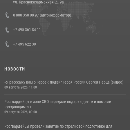
ул. Красноказарменная, д. 9а
Состоялась рабочая встреча директора Росгвардии Героя России
8 800 350 08 97 (автоинформатор)
генерала армии Виктора Золотова с заместителем полномочного
представителя Президента Российской Федерации в Северо-
Кавказском федеральном округе Виталием Кузнецовым
+7 495 361 84 11
30 июля 2026, 15:35
4
+7 495 622 39 11
НОВОСТИ
«Я расскажу вам о Герое»: подвиг Героя России Сергея Перца (видео)
09 августа 2026, 11:00
Росгвардейцы в зоне СВО передали подарки детям и помогли
нуждающимся г...
09 августа 2026, 09:00
Росгвардейцы провели занятие по стрелковой подготовке для