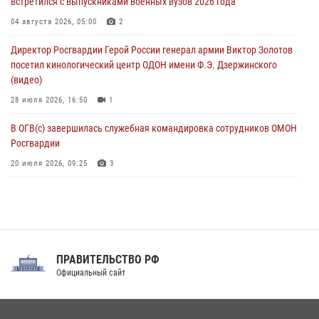
встретился с выпускниками военных вузов 2026 года
В Москве росгвардейцы задержали троих мужчин, устроивших
04 августа 2026, 05:00
2
пьяный дебош в баре (видео)
Директор Росгвардии Герой России генерал армии Виктор Золотов
06 августа 2026, 11:20
1
посетил кинологический центр ОДОН имени Ф.Э. Дзержинского
(видео)
28 июля 2026, 16:50
1
В ОГВ(с) завершилась служебная командировка сотрудников ОМОН
Росгвардии
20 июля 2026, 09:25
3
Директор Росгвардии Герой России генерал армии Виктор Золотов
поздравил специалистов подразделений тыла с профессиональным
праздником
31 июля 2026, 21:01
ПРАВИТЕЛЬСТВО РФ
Праздник «Один день с Росгвардией» к 105-летию Центрального
Официальный сайт
округа прошел на Поклонной горе
18 июля 2026, 13:43
15
1