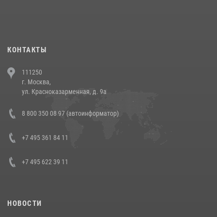
При силовой поддержке СОБР Росгвардии в Иркутской области
повели рейды по соблюдению миграционного законодательства
(видео)
30 июля 2026, 08:00
1
КОНТАКТЫ
В Челябинске росгвардейцы задержали злоумышленников,
111250
напавших на бригаду скорой помощи (видео)
г. Москва,
14 июля 2026, 12:20
1
ул. Красноказарменная, д. 9а
В Росгвардии прошла военно-научная конференция по обобщению
8 800 350 08 97 (автоинформатор)
боевого опыта
08 июля 2026, 07:01
+7 495 361 84 11
+7 495 622 39 11
НОВОСТИ