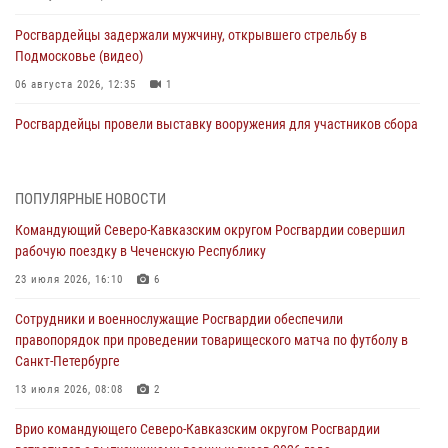
Росгвардейцы задержали мужчину, открывшего стрельбу в
Подмосковье (видео)
06 августа 2026, 12:35
1
Росгвардейцы провели выставку вооружения для участников сбора
«Гвардеец» в Пензе (видео)
06 августа 2026, 12:00
2
1
ПОПУЛЯРНЫЕ НОВОСТИ
В Курске росгвардейцы приняли участие в митинге, посвященном
Командующий Северо-Кавказским округом Росгвардии совершил
второй годовщине вторжения ВСУ на территорию области
рабочую поездку в Чеченскую Республику
06 августа 2026, 11:56
4
23 июля 2026, 16:10
6
В Санкт-Петербурге наряд Росгвардии задержал правонарушителя,
Сотрудники и военнослужащие Росгвардии обеспечили
угрожавшего подростку травматическим пистолетом
правопорядок при проведении товарищеского матча по футболу в
06 августа 2026, 11:33
1
Санкт-Петербурге
В Зауралье при содействии СОБР Росгвардии ликвидирована
13 июля 2026, 08:08
2
крупная нарколаборатория
Врио командующего Северо-Кавказским округом Росгвардии
06 августа 2026, 11:27