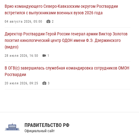
в честь юбилея ведомства
Врио командующего Северо-Кавказским округом Росгвардии
08 августа 2026, 09:03
1
встретился с выпускниками военных вузов 2026 года
Росгвардейцы в ЛНР совершенствуют навыки тактической
04 августа 2026, 05:00
2
медицины с учетом опыта СВО
Директор Росгвардии Герой России генерал армии Виктор Золотов
08 августа 2026, 09:00
2
посетил кинологический центр ОДОН имени Ф.Э. Дзержинского
(видео)
28 июля 2026, 16:50
1
В ОГВ(с) завершилась служебная командировка сотрудников ОМОН
Росгвардии
20 июля 2026, 09:25
3
Директор Росгвардии Герой России генерал армии Виктор Золотов
поздравил специалистов подразделений тыла с профессиональным
праздником
31 июля 2026, 21:01
ПРАВИТЕЛЬСТВО РФ
Праздник «Один день с Росгвардией» к 105-летию Центрального
Официальный сайт
округа прошел на Поклонной горе