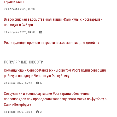
тиражи газет
09 августа 2026, 05:00
Всероссийская ведомственная акции «Каникулы с Росгвардией
проходит в Сибири
09 августа 2026, 04:00
5
Росгвардейцы провели патриотическое занятие для детей на
Поклонной горе в Москве (видео)
08 августа 2026, 14:10
3
1
ПОПУЛЯРНЫЕ НОВОСТИ
В ЛНР росгвардейцы провели тренировку по единоборствам для
Командующий Северо-Кавказским округом Росгвардии совершил
юных воспитанников спортивной школы
рабочую поездку в Чеченскую Республику
08 августа 2026, 13:00
1
23 июля 2026, 16:10
6
Сотрудники Росгвардии присоединились к утренней разминке у
Сотрудники и военнослужащие Росгвардии обеспечили
стен музея истории космонавтики в Калуге
правопорядок при проведении товарищеского матча по футболу в
08 августа 2026, 09:29
2
Санкт-Петербурге
В Северо-Западном округе Росгвардии продолжаются мероприятия
13 июля 2026, 08:08
2