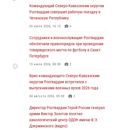
Генерал-полковник Олег Плохой поздравил
Командующий Северо-Кавказским округом
специалистов организационно-штатных
Росгвардии совершил рабочую поездку в
подразделений Росгвардии с
Чеченскую Республику
профессиональным праздником
23 июля 2026, 16:10
6
06 августа 2026, 21:01
Сотрудники и военнослужащие Росгвардии
В Нижнем Новгороде состоялось
обеспечили правопорядок при проведении
Всероссийское совещание-семинар по
товарищеского матча по футболу в Санкт-
вопросам развития вневедомственной
Петербурге
охраны Росгвардии (видео)
13 июля 2026, 08:08
2
06 августа 2026, 14:47
10
1
Врио командующего Северо-Кавказским
В Брянске сотрудники и военнослужащие
округом Росгвардии встретился с
Росгвардии почтили память Героя России
выпускниками военных вузов 2026 года
Олега Визнюка
04 августа 2026, 05:00
2
06 августа 2026, 14:36
2
Директор Росгвардии Герой России генерал
В кинологическом центре Уральского округа
армии Виктор Золотов посетил
Росгвардии почтили память товарищей,
кинологический центр ОДОН имени Ф.Э.
погибших при исполнении воинского долга
Дзержинского (видео)