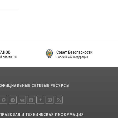
законодательства (видео)
30 июля 2026, 08:00
1
В Челябинске росгвардейцы задержали
злоумышленников, напавших на бригаду
скорой помощи (видео)
14 июля 2026, 12:20
1
Совет Безопасности
В Росгвардии прошла военно-научная
Российской Федерации
конференция по обобщению боевого опыта
08 июля 2026, 07:01
ОФИЦИАЛЬНЫЕ СЕТЕВЫЕ РЕСУРСЫ
ПРАВОВАЯ И ТЕХНИЧЕСКАЯ ИНФОРМАЦИЯ