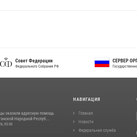
ет Федерации
СЕРВЕР ОРГАНОВ
рального Собрания РФ
Государственной власти РФ
И
НАВИГАЦИЯ
цы оказали адресную помощь
Главная
ганской Народной Респуб...
Новости
26, 05:00
Федеральная служба