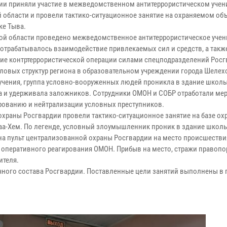
ии приняли участие в межведомственном антитеррористическом учен
й области и провели тактико-ситуационное занятие на охраняемом объ
ке Тыва.
кой области проведено межведомственное антитеррористическое учени
 отрабатывалось взаимодействие привлекаемых сил и средств, а такж
ие контртеррористической операции силами спецподразделений Росг
иловых структур региона в образовательном учреждении города Шелех
учения, группа условно-вооруженных людей проникла в здание школы
а и удерживала заложников. Сотрудники ОМОН и СОБР отработали ме
рованию и нейтрализации условных преступников.
храны Росгвардии провели тактико-ситуационное занятие на базе ох
Каа-Хем. По легенде, условный злоумышленник проник в здание школ
 на пульт централизованной охраны Росгвардии на место происшестви
оперативного реагирования ОМОН. Прибыв на место, стражи правопо
ителя.
ичного состава Росгвардии. Поставленные цели занятий выполнены в