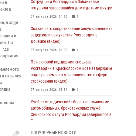
Сотрудники Росгвардии в Забайкалье
ии в
потушили загоревшийся дом с детьми внутри
екте в
07 августа 2026, 04:10
1
е, в ходе
Оказавшего сопротивление злоумышленника
е
задержали при участии Росгвардии в
вардии и
Донецке (видео)
ова. По
, где
07 августа 2026, 04:00
1
роприятия
При силовой поддержке спецназа
Росгвардии в Красноярском крае задержаны
раняемого
подозреваемые в мошенничестве в сфере
ы и скрылся
страхования (видео)
я
рядка
07 августа 2026, 03:34
1
Учебно-методический сбор с начальниками
 полном
автомобильных, бронетанковых служб
Сибирского округа Росгвардии завершился в
Омске
07 августа 2026, 02:53
3
ПОПУЛЯРНЫЕ НОВОСТИ