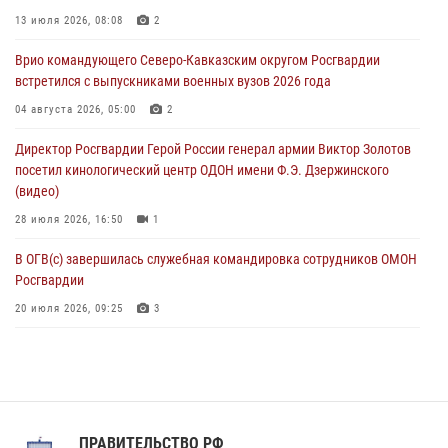
В Зауралье при содействии СОБР Росгвардии ликвидирована
13 июля 2026, 08:08
2
крупная нарколаборатория
Врио командующего Северо-Кавказским округом Росгвардии
06 августа 2026, 11:27
встретился с выпускниками военных вузов 2026 года
В Москве росгвардейцы задержали троих мужчин, устроивших
04 августа 2026, 05:00
2
пьяный дебош в баре (видео)
Директор Росгвардии Герой России генерал армии Виктор Золотов
06 августа 2026, 11:20
1
посетил кинологический центр ОДОН имени Ф.Э. Дзержинского
(видео)
28 июля 2026, 16:50
1
В ОГВ(с) завершилась служебная командировка сотрудников ОМОН
Росгвардии
20 июля 2026, 09:25
3
Директор Росгвардии Герой России генерал армии Виктор Золотов
поздравил специалистов подразделений тыла с профессиональным
праздником
31 июля 2026, 21:01
ПРАВИТЕЛЬСТВО РФ