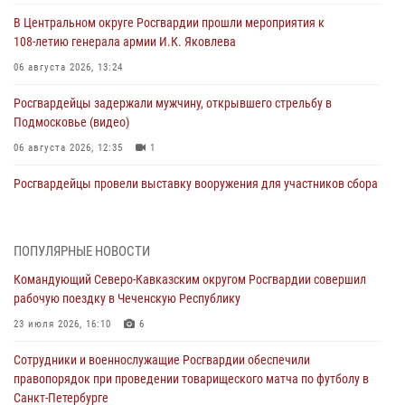
В Центральном округе Росгвардии прошли мероприятия к
108‑летию генерала армии И.К. Яковлева
06 августа 2026, 13:24
Росгвардейцы задержали мужчину, открывшего стрельбу в
Подмосковье (видео)
06 августа 2026, 12:35
1
Росгвардейцы провели выставку вооружения для участников сбора
«Гвардеец» в Пензе (видео)
06 августа 2026, 12:00
2
1
ПОПУЛЯРНЫЕ НОВОСТИ
В Курске росгвардейцы приняли участие в митинге, посвященном
Командующий Северо-Кавказским округом Росгвардии совершил
второй годовщине вторжения ВСУ на территорию области
рабочую поездку в Чеченскую Республику
06 августа 2026, 11:56
4
23 июля 2026, 16:10
6
В Санкт-Петербурге наряд Росгвардии задержал правонарушителя,
Сотрудники и военнослужащие Росгвардии обеспечили
угрожавшего подростку травматическим пистолетом
правопорядок при проведении товарищеского матча по футболу в
06 августа 2026, 11:33
1
Санкт-Петербурге