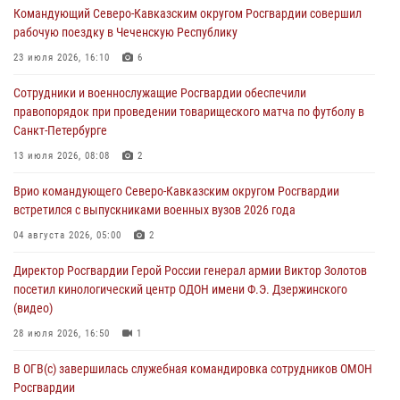
Командующий Северо-Кавказским округом Росгвардии совершил
Кузнецова
рабочую поездку в Чеченскую Республику
07 августа 2026, 12:00
4
23 июля 2026, 16:10
6
Росгвардейцы пресекли попытку руферов подняться на крышу
Сотрудники и военнослужащие Росгвардии обеспечили
Смольного собора в Санкт-Петербурге (видео)
правопорядок при проведении товарищеского матча по футболу в
07 августа 2026, 11:34
3
1
Санкт-Петербурге
В Курске росгвардейцы провели занятие по основам
13 июля 2026, 08:08
2
взрывобезопасности
Врио командующего Северо-Кавказским округом Росгвардии
07 августа 2026, 11:33
встретился с выпускниками военных вузов 2026 года
Рэпер ST посетил раненых росгвардейцев в Главном военном
04 августа 2026, 05:00
2
клиническом госпитале ведомства
Директор Росгвардии Герой России генерал армии Виктор Золотов
07 августа 2026, 11:18
2
посетил кинологический центр ОДОН имени Ф.Э. Дзержинского
(видео)
28 июля 2026, 16:50
1
В ОГВ(с) завершилась служебная командировка сотрудников ОМОН
Росгвардии