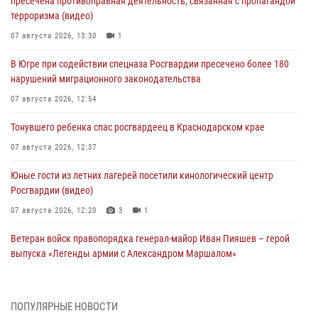
пресечена противоправная деятельность, связанная с пропагандой
терроризма (видео)
07 августа 2026, 13:30
1
В Югре при содействии спецназа Росгвардии пресечено более 180
нарушений миграционного законодательства
07 августа 2026, 12:54
Тонувшего ребенка спас росгвардеец в Краснодарском крае
07 августа 2026, 12:37
Юные гости из летних лагерей посетили кинологический центр
Росгвардии (видео)
07 августа 2026, 12:20
3
1
Ветеран войск правопорядка генерал-майор Иван Пияшев – герой
выпуска «Легенды армии с Александром Маршалом»
07 августа 2026, 12:00
Представители ФСБ России по Уральскому округу Росгвардии и
ПОПУЛЯРНЫЕ НОВОСТИ
ветераны военной контрразведки почтили память Николая