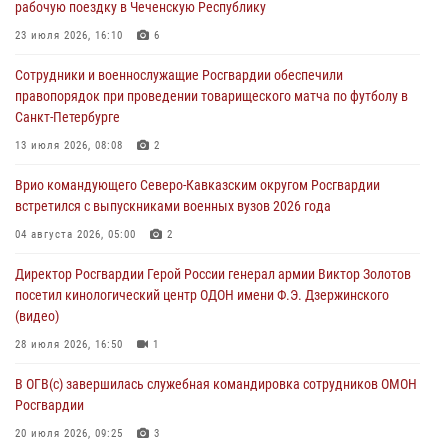
рабочую поездку в Чеченскую Республику
всероссийской донорской акции «От сердца к сердцу»
23 июля 2026, 16:10
6
06 августа 2026, 06:30
Сотрудники и военнослужащие Росгвардии обеспечили
В Бурятии и Приамурье росгвардейцы задержали подозреваемых в
правопорядок при проведении товарищеского матча по футболу в
незаконном обороте наркотиков
Санкт-Петербурге
06 августа 2026, 06:15
13 июля 2026, 08:08
2
На Сахалине при участии СОБР Росгвардии пресекли нелегальную
Врио командующего Северо-Кавказским округом Росгвардии
добычу биоресурсов
встретился с выпускниками военных вузов 2026 года
06 августа 2026, 05:12
04 августа 2026, 05:00
2
Росгвардейцы уничтожили свыше 120 беспилотников в ЛНР
Директор Росгвардии Герой России генерал армии Виктор Золотов
06 августа 2026, 05:00
посетил кинологический центр ОДОН имени Ф.Э. Дзержинского
(видео)
28 июля 2026, 16:50
1
В ОГВ(с) завершилась служебная командировка сотрудников ОМОН
Росгвардии
20 июля 2026, 09:25
3