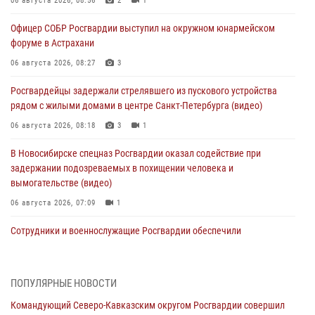
06 августа 2026, 08:56
2
1
Офицер СОБР Росгвардии выступил на окружном юнармейском
форуме в Астрахани
06 августа 2026, 08:27
3
Росгвардейцы задержали стрелявшего из пускового устройства
рядом с жилыми домами в центре Санкт-Петербурга (видео)
06 августа 2026, 08:18
3
1
В Новосибирске спецназ Росгвардии оказал содействие при
задержании подозреваемых в похищении человека и
вымогательстве (видео)
06 августа 2026, 07:09
1
Сотрудники и военнослужащие Росгвардии обеспечили
правопорядок при проведении матча Кубка России по футболу в
Санкт-Петербурге
06 августа 2026, 07:03
3
ПОПУЛЯРНЫЕ НОВОСТИ
Командующий Северо-Кавказским округом Росгвардии совершил
В Грозном военнослужащие Росгвардии присоединились к