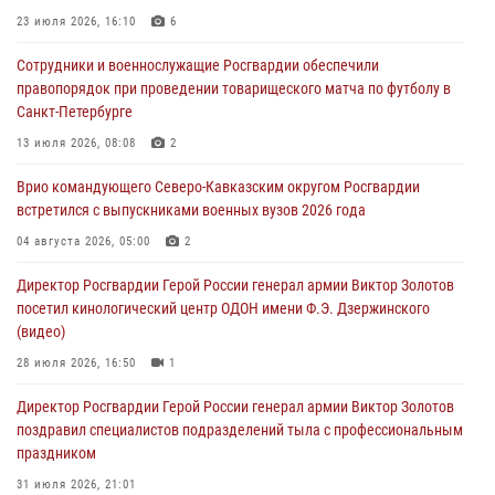
Росгвардейцы провели занятие по стрелковой подготовке для
воспитанников Центра детского, юношеского туризма и
23 июля 2026, 16:10
6
краеведения Луганской Народной Республики
Сотрудники и военнослужащие Росгвардии обеспечили
09 августа 2026, 05:00
правопорядок при проведении товарищеского матча по футболу в
Санкт-Петербурге
В регионах Урала бойцам Росгвардии в зону СВО передали свежие
тиражи газет
13 июля 2026, 08:08
2
09 августа 2026, 05:00
Врио командующего Северо-Кавказским округом Росгвардии
встретился с выпускниками военных вузов 2026 года
Всероссийская ведомственная акции «Каникулы с Росгвардией
проходит в Сибири
04 августа 2026, 05:00
2
09 августа 2026, 04:00
5
Директор Росгвардии Герой России генерал армии Виктор Золотов
посетил кинологический центр ОДОН имени Ф.Э. Дзержинского
(видео)
28 июля 2026, 16:50
1
Директор Росгвардии Герой России генерал армии Виктор Золотов
поздравил специалистов подразделений тыла с профессиональным
праздником
31 июля 2026, 21:01