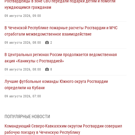
Росгвардейцы в зоне СВО передали подарки детям и помогли
нуждающимся гражданам
09 августа 2026, 09:00
В Чеченской Республике пожарные расчеты Росгвардии и МЧС
отработали межведомственное взаимодействие
09 августа 2026, 08:00
2
В Центральных регионах России продолжается ведомственная
акция «Каникулы с Росгвардией»
09 августа 2026, 08:00
8
Лучшие футбольные команды Южного округа Росгвардии
определили на Кубани
09 августа 2026, 07:00
В Ульяновске росгвардейцы присоединились к донорской акции
(видео)
ПОПУЛЯРНЫЕ НОВОСТИ
09 августа 2026, 06:15
2
1
Командующий Северо-Кавказским округом Росгвардии совершил
рабочую поездку в Чеченскую Республику