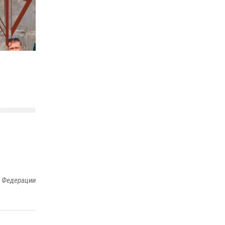
законодательства (видео)
30 июля 2026, 08:00
1
В Челябинске росгвардейцы задержали
злоумышленников, напавших на бригаду
скорой помощи (видео)
14 июля 2026, 12:20
1
В Росгвардии прошла военно-научная
конференция по обобщению боевого опыта
08 июля 2026, 07:01
й Федерации