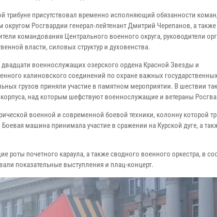
ой трибуне присутствовал временно исполняющий обязанности кома
м округом Росгвардии генерал-лейтенант Дмитрий Черепанов, а также
ители командования Центрального военного округа, руководители ор
венной власти, силовых структур и духовенства.
а двадцати военнослужащих озерского ордена Красной Звезды и
енного калиновского соединений по охране важных государственных
льных грузов приняли участие в памятном мероприятии. В шествии та
о корпуса, над которым шефствуют военнослужащие и ветераны Росгва
ической военной и современной боевой техники, колонну которой т
 Боевая машина принимала участие в сражении на Курской дуге, а так
роты почетного караула, а также сводного военного оркестра, в со
али показательные выступления и плац-концерт.