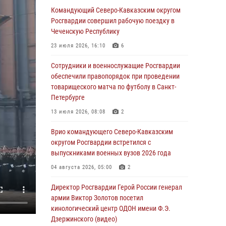
Росгвардейцы провели выставку вооружения
Командующий Северо-Кавказским округом
для участников сбора «Гвардеец» в Пензе
Росгвардии совершил рабочую поездку в
(видео)
Чеченскую Республику
06 августа 2026, 12:00
2
1
23 июля 2026, 16:10
6
В Курске росгвардейцы приняли участие в
Сотрудники и военнослужащие Росгвардии
митинге, посвященном второй годовщине
обеспечили правопорядок при проведении
вторжения ВСУ на территорию области
товарищеского матча по футболу в Санкт-
Петербурге
06 августа 2026, 11:56
4
13 июля 2026, 08:08
2
В Санкт-Петербурге наряд Росгвардии
задержал правонарушителя, угрожавшего
Врио командующего Северо-Кавказским
подростку травматическим пистолетом
округом Росгвардии встретился с
выпускниками военных вузов 2026 года
06 августа 2026, 11:33
1
04 августа 2026, 05:00
2
В Зауралье при содействии СОБР Росгвардии
ликвидирована крупная нарколаборатория
Директор Росгвардии Герой России генерал
армии Виктор Золотов посетил
06 августа 2026, 11:27
кинологический центр ОДОН имени Ф.Э.
Дзержинского (видео)
В Москве росгвардейцы задержали троих