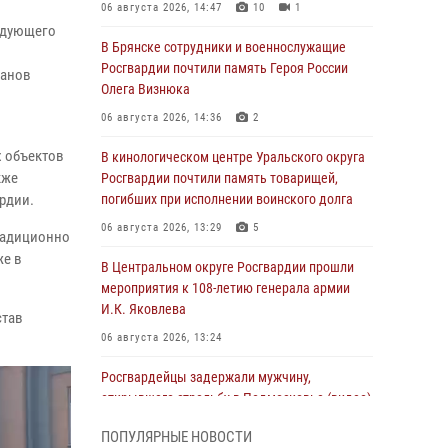
06 августа 2026, 14:47
10
1
ндующего
В Брянске сотрудники и военнослужащие
Росгвардии почтили память Героя России
ганов
Олега Визнюка
06 августа 2026, 14:36
2
 объектов
В кинологическом центре Уральского округа
кже
Росгвардии почтили память товарищей,
рдии.
погибших при исполнении воинского долга
06 августа 2026, 13:29
5
радиционно
же в
В Центральном округе Росгвардии прошли
мероприятия к 108‑летию генерала армии
И.К. Яковлева
став
06 августа 2026, 13:24
Росгвардейцы задержали мужчину,
открывшего стрельбу в Подмосковье (видео)
06 августа 2026, 12:35
1
ПОПУЛЯРНЫЕ НОВОСТИ