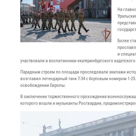
На главн
Уральски
представ
государст
Более ст
прославл
и специа
участвовали и воспитанники екатеринбургского кадетског
Парадным строем по площади проследовали экипажи истор
возглавил легендарный танк Т-34 с бортовым номером 1-25.
освобождении Европы.
В заключение торжественного прохождения военнослужащие 
которого вошли и музыканты Росгвардии, продемонстриров