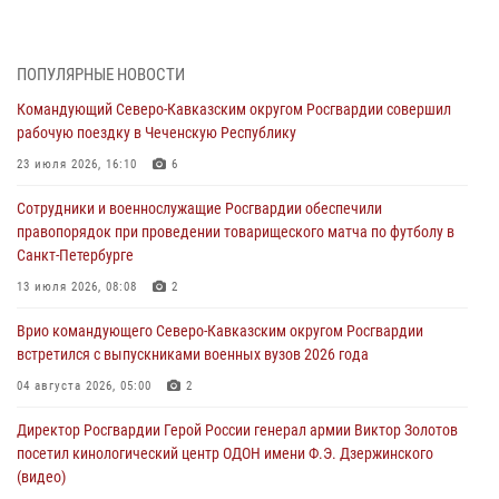
рядом с жилыми домами в центре Санкт-Петербурга (видео)
06 августа 2026, 08:18
3
1
ПОПУЛЯРНЫЕ НОВОСТИ
В Новосибирске спецназ Росгвардии оказал содействие при
Командующий Северо-Кавказским округом Росгвардии совершил
задержании подозреваемых в похищении человека и
рабочую поездку в Чеченскую Республику
вымогательстве (видео)
23 июля 2026, 16:10
6
06 августа 2026, 07:09
1
Сотрудники и военнослужащие Росгвардии обеспечили
Сотрудники и военнослужащие Росгвардии обеспечили
правопорядок при проведении товарищеского матча по футболу в
правопорядок при проведении матча Кубка России по футболу в
Санкт-Петербурге
Санкт-Петербурге
13 июля 2026, 08:08
2
06 августа 2026, 07:03
3
Врио командующего Северо-Кавказским округом Росгвардии
В Грозном военнослужащие Росгвардии присоединились к
встретился с выпускниками военных вузов 2026 года
всероссийской донорской акции «От сердца к сердцу»
04 августа 2026, 05:00
2
06 августа 2026, 06:30
Директор Росгвардии Герой России генерал армии Виктор Золотов
В Бурятии и Приамурье росгвардейцы задержали подозреваемых в
посетил кинологический центр ОДОН имени Ф.Э. Дзержинского
незаконном обороте наркотиков
(видео)
06 августа 2026, 06:15