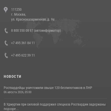
В Челябинске росгвардейцы задержали злоумышленников,
111250
напавших на бригаду скорой помощи (видео)
г. Москва,
14 июля 2026, 12:20
1
ул. Красноказарменная, д. 9а
В Росгвардии прошла военно-научная конференция по обобщению
8 800 350 08 97 (автоинформатор)
боевого опыта
08 июля 2026, 07:01
+7 495 361 84 11
+7 495 622 39 11
НОВОСТИ
Росгвардейцы уничтожили свыше 120 беспилотников в ЛНР
06 августа 2026, 05:00
В Удмуртии при силовой поддержке спецназа Росгвардии задержаны
подозре...