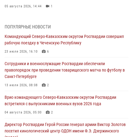
05 августа 2026, 14:44
1
На Северном Кавказе росгвардейцы приняли участие в
мероприятиях памяти генерала армии Ивана Яковлева
ПОПУЛЯРНЫЕ НОВОСТИ
05 августа 2026, 14:30
3
Командующий Северо-Кавказским округом Росгвардии совершил
рабочую поездку в Чеченскую Республику
При содействии спецназа Росгвардии задержаны подозреваемые в
организации незаконной миграции в Подмосковье (видео)
23 июля 2026, 16:10
6
05 августа 2026, 14:25
1
Сотрудники и военнослужащие Росгвардии обеспечили
правопорядок при проведении товарищеского матча по футболу в
В Великом Новгороде СОБР Росгвардии оказал содействие в
Санкт-Петербурге
задержании подозреваемых в причинении имущественного ущерба
13 июля 2026, 08:08
2
05 августа 2026, 13:53
Врио командующего Северо-Кавказским округом Росгвардии
Формулу безопасности показал спецназ Росгвардии юным
встретился с выпускниками военных вузов 2026 года
динамовцам Свердловской области
04 августа 2026, 05:00
2
05 августа 2026, 13:50
4
Директор Росгвардии Герой России генерал армии Виктор Золотов
посетил кинологический центр ОДОН имени Ф.Э. Дзержинского