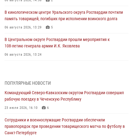
06 августа 2026, 14:36
2
В кинологическом центре Уральского округа Росгвардии почтили
память товарищей, погибших при исполнении воинского долга
06 августа 2026, 13:29
5
В Центральном округе Росгвардии прошли мероприятия к
108‑летию генерала армии И.К. Яковлева
06 августа 2026, 13:24
Росгвардейцы задержали мужчину, открывшего стрельбу в
Подмосковье (видео)
06 августа 2026, 12:35
1
ПОПУЛЯРНЫЕ НОВОСТИ
Командующий Северо-Кавказским округом Росгвардии совершил
Росгвардейцы провели выставку вооружения для участников сбора
рабочую поездку в Чеченскую Республику
«Гвардеец» в Пензе (видео)
23 июля 2026, 16:10
6
06 августа 2026, 12:00
2
1
Сотрудники и военнослужащие Росгвардии обеспечили
В Курске росгвардейцы приняли участие в митинге, посвященном
правопорядок при проведении товарищеского матча по футболу в
второй годовщине вторжения ВСУ на территорию области
Санкт-Петербурге
06 августа 2026, 11:56
4