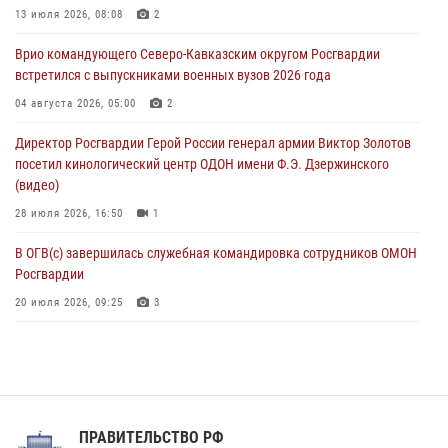
13 июля 2026, 08:08
2
В Санкт-Петербурге наряд Росгвардии задержал правонарушителя,
Врио командующего Северо-Кавказским округом Росгвардии
угрожавшего подростку травматическим пистолетом
встретился с выпускниками военных вузов 2026 года
06 августа 2026, 11:33
1
04 августа 2026, 05:00
2
В Зауралье при содействии СОБР Росгвардии ликвидирована
Директор Росгвардии Герой России генерал армии Виктор Золотов
крупная нарколаборатория
посетил кинологический центр ОДОН имени Ф.Э. Дзержинского
06 августа 2026, 11:27
(видео)
28 июля 2026, 16:50
1
В ОГВ(с) завершилась служебная командировка сотрудников ОМОН
Росгвардии
20 июля 2026, 09:25
3
Директор Росгвардии Герой России генерал армии Виктор Золотов
поздравил специалистов подразделений тыла с профессиональным
праздником
31 июля 2026, 21:01
ПРАВИТЕЛЬСТВО РФ