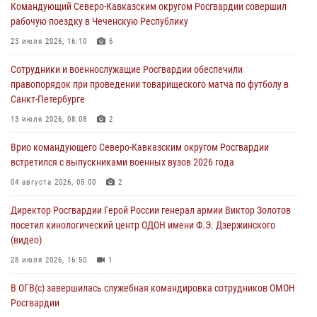
Командующий Северо-Кавказским округом Росгвардии совершил
Кузнецова
рабочую поездку в Чеченскую Республику
07 августа 2026, 12:00
4
23 июля 2026, 16:10
6
Росгвардейцы пресекли попытку руферов подняться на крышу
Сотрудники и военнослужащие Росгвардии обеспечили
Смольного собора в Санкт-Петербурге (видео)
правопорядок при проведении товарищеского матча по футболу в
07 августа 2026, 11:34
3
1
Санкт-Петербурге
В Курске росгвардейцы провели занятие по основам
13 июля 2026, 08:08
2
взрывобезопасности
Врио командующего Северо-Кавказским округом Росгвардии
07 августа 2026, 11:33
встретился с выпускниками военных вузов 2026 года
Рэпер ST посетил раненых росгвардейцев в Главном военном
04 августа 2026, 05:00
2
клиническом госпитале ведомства
Директор Росгвардии Герой России генерал армии Виктор Золотов
07 августа 2026, 11:18
2
посетил кинологический центр ОДОН имени Ф.Э. Дзержинского
(видео)
28 июля 2026, 16:50
1
В ОГВ(с) завершилась служебная командировка сотрудников ОМОН
Росгвардии