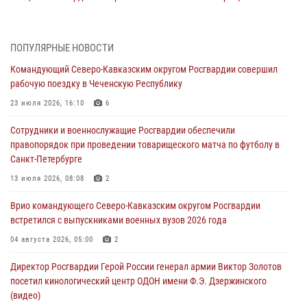
тактическом турнире (видео)
08 августа 2026, 06:15
9
1
ПОПУЛЯРНЫЕ НОВОСТИ
День физкультурника в Уральском округе Росгвардии отметили
Командующий Северо-Кавказским округом Росгвардии совершил
турнирами, мастер-классами и легкоатлетическими забегами
рабочую поездку в Чеченскую Республику
08 августа 2026, 06:03
9
23 июля 2026, 16:10
6
Кинологи Росгвардии со всей страны приступили к новому курсу
Сотрудники и военнослужащие Росгвардии обеспечили
подготовки на Урале
правопорядок при проведении товарищеского матча по футболу в
08 августа 2026, 05:00
3
Санкт-Петербурге
В ДНР выполняющие задачи СВО росгвардейцы получают из дома
13 июля 2026, 08:08
2
региональные газеты и поддержку земляков
Врио командующего Северо-Кавказским округом Росгвардии
08 августа 2026, 05:00
встретился с выпускниками военных вузов 2026 года
Комплексные проверки безопасности объектов образования с
04 августа 2026, 05:00
2
участием Росгвардии продолжаются на Урале
Директор Росгвардии Герой России генерал армии Виктор Золотов
08 августа 2026, 04:01
5
посетил кинологический центр ОДОН имени Ф.Э. Дзержинского
(видео)