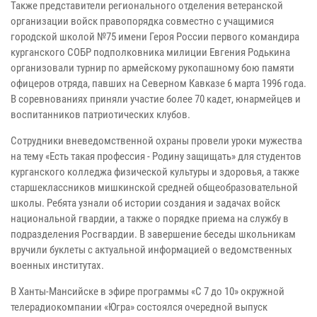
Также представители регионального отделения ветеранской
организации войск правопорядка совместно с учащимися
городской школой №75 имени Героя России первого командира
курганского СОБР подполковника милиции Евгения Родькина
организовали турнир по армейскому рукопашному бою памяти
офицеров отряда, павших на Северном Кавказе 6 марта 1996 года.
В соревнованиях приняли участие более 70 кадет, юнармейцев и
воспитанников патриотических клубов.
Сотрудники вневедомственной охраны провели уроки мужества
на тему «Есть такая профессия - Родину защищать» для студентов
курганского колледжа физической культуры и здоровья, а также
старшеклассников мишкинской средней общеобразовательной
школы. Ребята узнали об истории создания и задачах войск
национальной гвардии, а также о порядке приема на службу в
подразделения Росгвардии. В завершение беседы школьникам
вручили буклеты с актуальной информацией о ведомственных
военных институтах.
В Ханты-Мансийске в эфире программы «С 7 до 10» окружной
телерадиокомпании «Югра» состоялся очередной выпуск