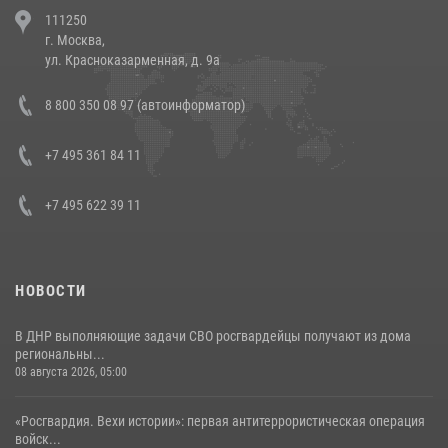
В Челябинске росгвардейцы задержали злоумышленников,
111250
напавших на бригаду скорой помощи (видео)
г. Москва,
14 июля 2026, 12:20
1
ул. Красноказарменная, д. 9а
Состоялась рабочая встреча директора Росгвардии Героя России
8 800 350 08 97 (автоинформатор)
генерала армии Виктора Золотова с заместителем полномочного
представителя Президента Российской Федерации в Северо-
Кавказском федеральном округе Виталием Кузнецовым
+7 495 361 84 11
30 июля 2026, 15:35
4
+7 495 622 39 11
НОВОСТИ
В ДНР выполняющие задачи СВО росгвардейцы получают из дома
региональны...
08 августа 2026, 05:00
«Росгвардия. Вехи истории»: первая антитеррористическая операция
войск...